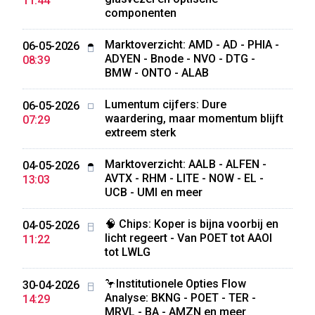
11:44
componenten
Marktoverzicht: AMD - AD - PHIA -
06-05-2026
ADYEN - Bnode - NVO - DTG -
08:39
BMW - ONTO - ALAB
Lumentum cijfers: Dure
06-05-2026
waardering, maar momentum blijft
07:29
extreem sterk
Marktoverzicht: AALB - ALFEN -
04-05-2026
AVTX - RHM - LITE - NOW - EL -
13:03
UCB - UMI en meer
🧠 Chips: Koper is bijna voorbij en
04-05-2026
licht regeert - Van POET tot AAOI
11:22
tot LWLG
🦩Institutionele Opties Flow
30-04-2026
Analyse: BKNG - POET - TER -
14:29
MRVL - BA - AMZN en meer