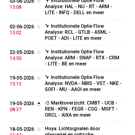
🦩 Institutionele Optie Flow
03-06-2026
Analyse: HAL - NU - RT - ARM -
15:08
LITE - INFQ - DELL en meer
🦩 Institutionele Optie Flow
02-06-2026
Analyse: RCL - GTLB - ASML -
15:02
POET - ADI - LITE en meer
🦩 Institutionele Optie Flow
22-05-2026
Analyse: ARM - SNAP - RTX - CRM
14:50
- LITE - BE en meer
🦩 Institutionele Optie Flow
19-05-2026
Analyse: NVDA - NBIS - VST - NKE -
15:13
SOFI - MU - AAOI en meer
🎨 Marktoverzicht: CMBT - UCB -
19-05-2026
REN - KPN - FEGR - CSG - MSFT -
08:37
ORCL - AIXA en meer
Hoya: Lichtsignalen door
18-05-2026
glasvezel en optische