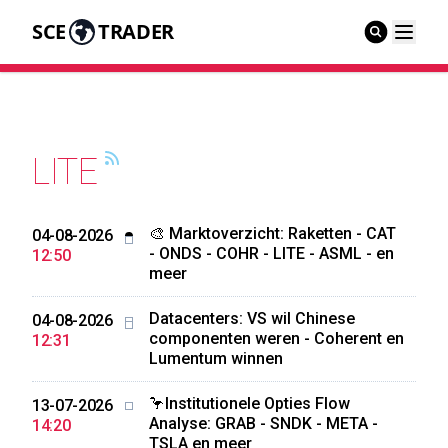
SCE
TRADER
LITE
🎨 Marktoverzicht: Raketten - CAT
04-08-2026
- ONDS - COHR - LITE - ASML - en
12:50
meer
Datacenters: VS wil Chinese
04-08-2026
componenten weren - Coherent en
12:31
Lumentum winnen
🦩Institutionele Opties Flow
13-07-2026
Analyse: GRAB - SNDK - META -
14:20
TSLA en meer