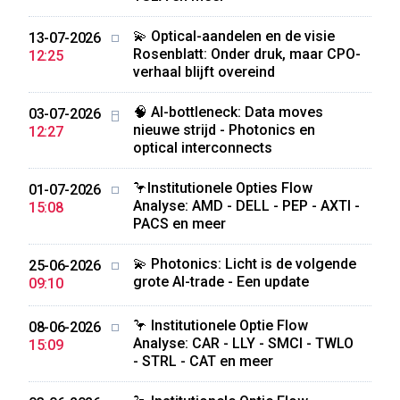
💫 Optical-aandelen en de visie
13-07-2026
Rosenblatt: Onder druk, maar CPO-
12:25
verhaal blijft overeind
🧠 AI-bottleneck: Data moves
03-07-2026
nieuwe strijd - Photonics en
12:27
optical interconnects
🦩Institutionele Opties Flow
01-07-2026
Analyse: AMD - DELL - PEP - AXTI -
15:08
PACS en meer
💫 Photonics: Licht is de volgende
25-06-2026
grote AI-trade - Een update
09:10
🦩 Institutionele Optie Flow
08-06-2026
Analyse: CAR - LLY - SMCI - TWLO
15:09
- STRL - CAT en meer