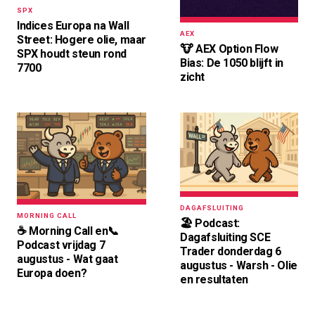
SPX
Indices Europa na Wall
AEX
Street: Hogere olie, maar
🐮 AEX Option Flow
SPX houdt steun rond
Bias: De 1050 blijft in
7700
zicht
DAGAFSLUITING
MORNING CALL
🏖️ Podcast:
☕️ Morning Call en📞
Dagafsluiting SCE
Podcast vrijdag 7
Trader donderdag 6
augustus - Wat gaat
augustus - Warsh - Olie
Europa doen?
en resultaten