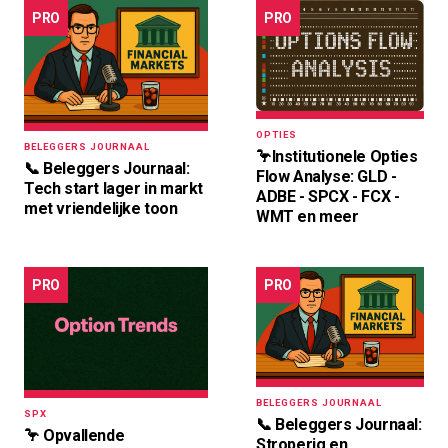
PRO
PRO
OPTIES
BELEGGERS JOURNAAL
🦩Institutionele Opties
📞 Beleggers Journaal:
Flow Analyse: GLD -
Tech start lager in markt
ADBE - SPCX - FCX -
met vriendelijke toon
WMT en meer
PRO
PRO
BELEGGERS JOURNAAL
SPX
📞 Beleggers Journaal:
🦩 Opvallende
Stroperig en