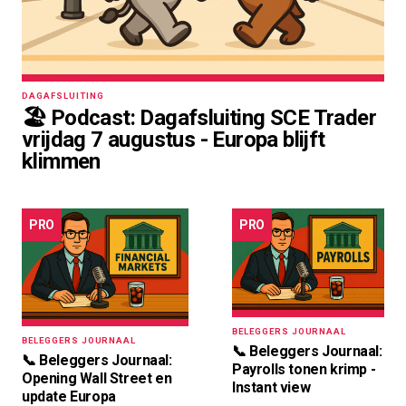
DAGAFSLUITING
🏖️ Podcast: Dagafsluiting SCE Trader
vrijdag 7 augustus - Europa blijft
klimmen
PRO
PRO
BELEGGERS JOURNAAL
BELEGGERS JOURNAAL
📞 Beleggers Journaal:
📞 Beleggers Journaal:
Payrolls tonen krimp -
Opening Wall Street en
Instant view
update Europa