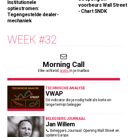
Institutionele
voorbeurs Wall Street
optiestromen:
- Chart SNDK
Tegengestelde dealer-
mechaniek
WEEK #32
Morning Call
Elke ochtend
gratis
in je mailbox
TECHNISCHE ANALYSE
VWAP
Dè indicator die je nodig hebt als korte en
lange termijn belegger
BELEGGERS JOURNAAL
Jan Willem
📞 Beleggers Journaal: Opening Wall Street en
update Europa