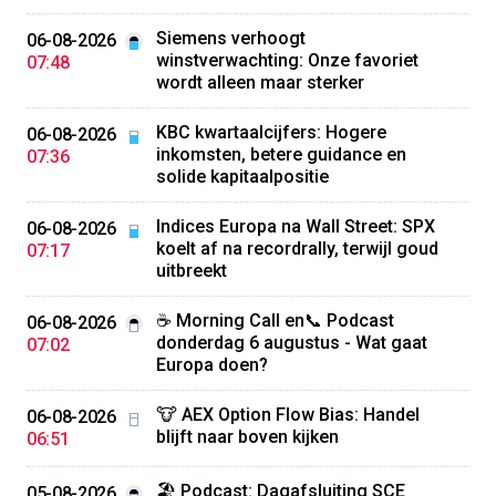
Siemens verhoogt
06-08-2026
winstverwachting: Onze favoriet
07:48
wordt alleen maar sterker
KBC kwartaalcijfers: Hogere
06-08-2026
inkomsten, betere guidance en
07:36
solide kapitaalpositie
Indices Europa na Wall Street: SPX
06-08-2026
koelt af na recordrally, terwijl goud
07:17
uitbreekt
☕️ Morning Call en📞 Podcast
06-08-2026
donderdag 6 augustus - Wat gaat
07:02
Europa doen?
🐮 AEX Option Flow Bias: Handel
06-08-2026
blijft naar boven kijken
06:51
🏖️ Podcast: Dagafsluiting SCE
05-08-2026