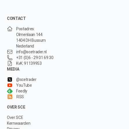
CONTACT
Postadres:
Olmenlaan 144
1404 DH Bussum
Nederland
info@scetrader.nl
+31 (0)6 - 29 01 69 30
KvK: 91139953
MEDIA
@scetrader
YouTube
Feedly
RSS
OVER SCE
Over SCE
Kernwaarden
Privacy