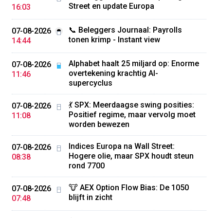
Street en update Europa
16:03
📞 Beleggers Journaal: Payrolls
07-08-2026
tonen krimp - Instant view
14:44
Alphabet haalt 25 miljard op: Enorme
07-08-2026
overtekening krachtig AI-
11:46
supercyclus
💃 SPX: Meerdaagse swing posities:
07-08-2026
Positief regime, maar vervolg moet
11:08
worden bewezen
Indices Europa na Wall Street:
07-08-2026
Hogere olie, maar SPX houdt steun
08:38
rond 7700
🐮 AEX Option Flow Bias: De 1050
07-08-2026
blijft in zicht
07:48