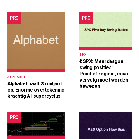
PRO
PRO
SPX
💃 SPX: Meerdaagse
swing posities:
Positief regime, maar
ALPHABET
vervolg moet worden
Alphabet haalt 25 miljard
bewezen
op: Enorme overtekening
krachtig AI-supercyclus
PRO