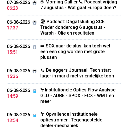
☕️ Morning Call en📞 Podcast vrijdag
07-08-2026
7 augustus - Wat gaat Europa doen?
06:23
🏖️ Podcast: Dagafsluiting SCE
06-08-2026
Trader donderdag 6 augustus -
17:37
Warsh - Olie en resultaten
➡️ SOX naar de plus, kan toch wel
06-08-2026
een een dag worden met grote
15:51
plussen
📞 Beleggers Journaal: Tech start
06-08-2026
lager in markt met vriendelijke toon
15:36
🦩Institutionele Opties Flow Analyse:
06-08-2026
GLD - ADBE - SPCX - FCX - WMT en
14:59
meer
🦩 Opvallende Institutionele
06-08-2026
optiestromen: Tegengestelde
13:54
dealer-mechaniek