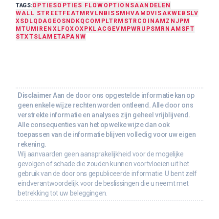
TAGS:
OPTIES
OPTIES FLOW
OPTIONS
AANDELEN
WALL STREET
FEAT
MRVL
NBIS
SMH
V
AMD
VISA
KWEB
SLV
XSD
LQDA
GEO
SNDK
QCOM
PLTR
MSTR
COIN
AMZN
JPM
MTUM
IREN
XLF
QXO
XP
KLAC
GEV
MPWR
UPS
MRNA
MSFT
STX
TSLA
META
PANW
Disclaimer
Aan de door ons opgestelde informatie kan op
geen enkele wijze rechten worden ontleend. Alle door ons
verstrekte informatie en analyses zijn geheel vrijblijvend.
Alle consequenties van het op welke wijze dan ook
toepassen van de informatie blijven volledig voor uw eigen
rekening.
Wij aanvaarden geen aansprakelijkheid voor de mogelijke
gevolgen of schade die zouden kunnen voortvloeien uit het
gebruik van de door ons gepubliceerde informatie. U bent zelf
eindverantwoordelijk voor de beslissingen die u neemt met
betrekking tot uw beleggingen.