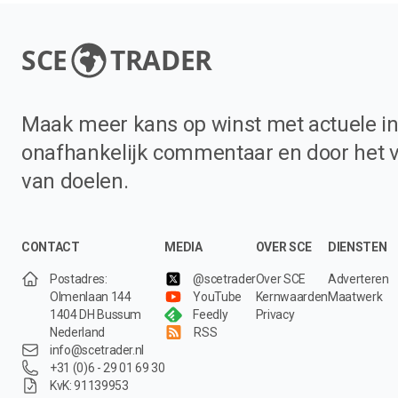
SCE
TRADER
Maak meer kans op winst met actuele in
onafhankelijk commentaar en door het 
van doelen.
CONTACT
MEDIA
OVER SCE
DIENSTEN
Postadres:
@scetrader
Over SCE
Adverteren
Olmenlaan 144
YouTube
Kernwaarden
Maatwerk
1404 DH Bussum
Feedly
Privacy
Nederland
RSS
info@scetrader.nl
+31 (0)6 - 29 01 69 30
KvK: 91139953