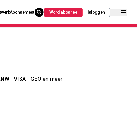
twerk
Abonnement
Word abonnee
Inloggen
PANW - VISA - GEO en meer