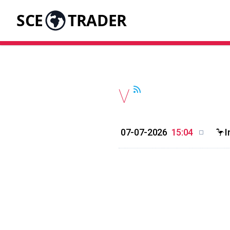
SCE
TRADER
V
07-07-2026
15:04
🦩I