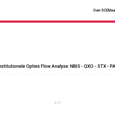
Over SCE
Maa
nstitutionele Opties Flow Analyse: NBIS - QXO - STX - 
1 / 1