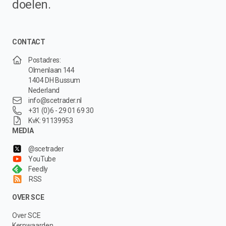
doelen.
CONTACT
Postadres:
Olmenlaan 144
1404 DH Bussum
Nederland
info@scetrader.nl
+31 (0)6 - 29 01 69 30
KvK: 91139953
MEDIA
@scetrader
YouTube
Feedly
RSS
OVER SCE
Over SCE
Kernwaarden