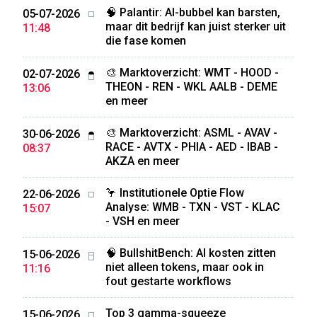
🧠 Palantir: AI-bubbel kan barsten,
05-07-2026
maar dit bedrijf kan juist sterker uit
11:48
die fase komen
🎨 Marktoverzicht: WMT - HOOD -
02-07-2026
THEON - REN - WKL AALB - DEME
13:06
en meer
🎨 Marktoverzicht: ASML - AVAV -
30-06-2026
RACE - AVTX - PHIA - AED - IBAB -
08:37
AKZA en meer
🦩 Institutionele Optie Flow
22-06-2026
Analyse: WMB - TXN - VST - KLAC
15:07
- VSH en meer
🧠 BullshitBench: AI kosten zitten
15-06-2026
niet alleen tokens, maar ook in
11:16
fout gestarte workflows
Top 3 gamma-squeeze
15-06-2026