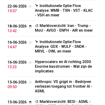
🦩 Institutionele Optie Flow
22-06-2026
Analyse: WMB - TXN - VST - KLAC
15:07
- VSH en meer
🎨 Marktoverzicht: Iran - Trump -
18-06-2026
MoU - AVGO - ENPH - AIR en meer
13:42
🦩 Institutionele Optie Flow
16-06-2026
Analyse: GDX - WULF - SNDK -
14:47
MRVL - OWL en meer
Hyperscalers en AI richting 2030:
16-06-2026
Enorme kasstromen - Wat zijn de
13:23
implicaties
Anthropic: VS grijpt in - Bedrijven
15-06-2026
verliezen toegang tot frontier AI -
09:50
ASML
🎨 Marktoverzicht: BESI - ASML -
15-06-2026