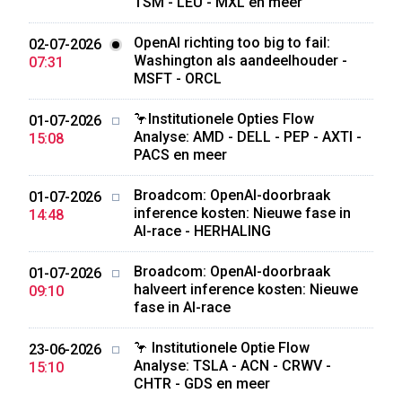
TSM - LEU - MXL en meer
OpenAI richting too big to fail:
02-07-2026
Washington als aandeelhouder -
07:31
MSFT - ORCL
🦩Institutionele Opties Flow
01-07-2026
Analyse: AMD - DELL - PEP - AXTI -
15:08
PACS en meer
Broadcom: OpenAI-doorbraak
01-07-2026
inference kosten: Nieuwe fase in
14:48
AI-race - HERHALING
Broadcom: OpenAI-doorbraak
01-07-2026
halveert inference kosten: Nieuwe
09:10
fase in AI-race
🦩 Institutionele Optie Flow
23-06-2026
Analyse: TSLA - ACN - CRWV -
15:10
CHTR - GDS en meer