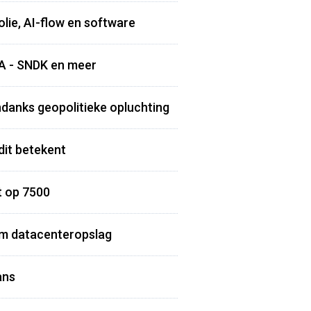
olie, AI-flow en software
NA - SNDK en meer
ndanks geopolitieke opluchting
 dit betekent
t op 7500
om datacenteropslag
ans