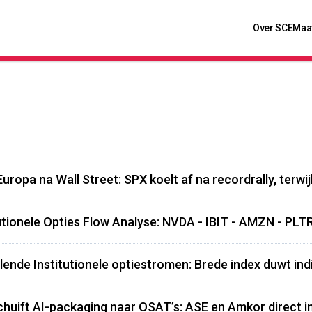
Over SCE
Maa
Europa na Wall Street: SPX koelt af na recordrally, terwi
utionele Opties Flow Analyse: NVDA - IBIT - AMZN - PLT
lende Institutionele optiestromen: Brede index duwt indi
uift AI-packaging naar OSAT’s: ASE en Amkor direct in