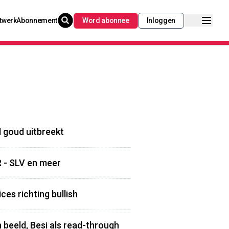
twerk
Abonnement
Word abonnee
Inloggen
jl goud uitbreekt
R - SLV en meer
ces richting bullish
 beeld, Besi als read-through