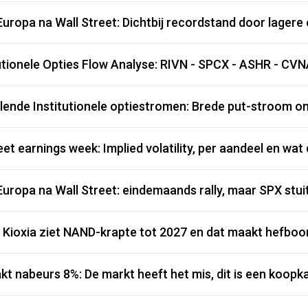
Europa na Wall Street: Dichtbij recordstand door lagere 
utionele Opties Flow Analyse: RIVN - SPCX - ASHR - CV
lende Institutionele optiestromen: Brede put-stroom o
eet earnings week: Implied volatility, per aandeel en wat
Europa na Wall Street: eindemaands rally, maar SPX stui
: Kioxia ziet NAND-krapte tot 2027 en dat maakt hefbo
kt nabeurs 8%: De markt heeft het mis, dit is een koopk