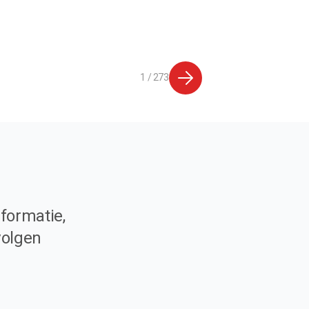
1 / 273
formatie,
volgen