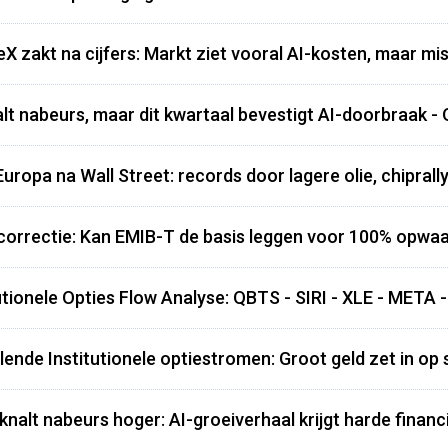
eX zakt na cijfers: Markt ziet vooral AI-kosten, maar m
t nabeurs, maar dit kwartaal bevestigt AI-doorbraak - 
Europa na Wall Street: records door lagere olie, chiprall
 correctie: Kan EMIB-T de basis leggen voor 100% opwaa
utionele Opties Flow Analyse: QBTS - SIRI - XLE - META
lende Institutionele optiestromen: Groot geld zet in op s
 knalt nabeurs hoger: AI-groeiverhaal krijgt harde financ