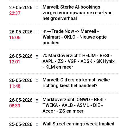
Marvell: Sterke AI-bookings
27-05-2026
zorgen voor opwaartse reset van
22:37
het groeiverhaal
🏃‍➡️Trade Now -> Marvell -
26-05-2026
Walmart - OKLO - Nieuwe optie
16:06
posities
🎨 Marktoverzicht: HEIJM - BESI -
26-05-2026
AAPL - ZS - VGP - ADSK - SK Hynix
12:01
- KLM en meer
Marvell: Cijfers op komst, welke
26-05-2026
richting kiest het aandeel?
11:48
Marktoverzicht: ONWD - BESI -
26-05-2026
TWEKA - AALB - ASML - DIE -
08:33
Accor - ZS en meer
Wall Street earnings week: Implied
25-05-2026