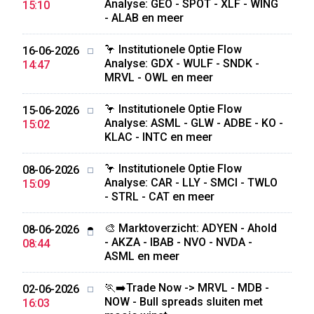
Analyse: GEO - SPOT - XLF - WING
15:10
- ALAB en meer
🦩 Institutionele Optie Flow
16-06-2026
Analyse: GDX - WULF - SNDK -
14:47
MRVL - OWL en meer
🦩 Institutionele Optie Flow
15-06-2026
Analyse: ASML - GLW - ADBE - KO -
15:02
KLAC - INTC en meer
🦩 Institutionele Optie Flow
08-06-2026
Analyse: CAR - LLY - SMCI - TWLO
15:09
- STRL - CAT en meer
🎨 Marktoverzicht: ADYEN - Ahold
08-06-2026
- AKZA - IBAB - NVO - NVDA -
08:44
ASML en meer
🏃‍➡️Trade Now -> MRVL - MDB -
02-06-2026
NOW - Bull spreads sluiten met
16:03