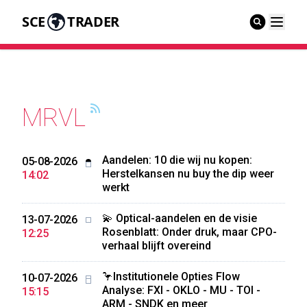
SCE
TRADER
MRVL
Aandelen: 10 die wij nu kopen:
05-08-2026
Herstelkansen nu buy the dip weer
14:02
werkt
💫 Optical-aandelen en de visie
13-07-2026
Rosenblatt: Onder druk, maar CPO-
12:25
verhaal blijft overeind
🦩Institutionele Opties Flow
10-07-2026
Analyse: FXI - OKLO - MU - TOI -
15:15
ARM - SNDK en meer