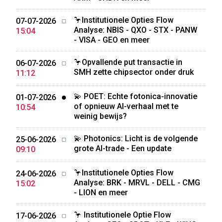
🦩Institutionele Opties Flow
07-07-2026
Analyse: NBIS - QXO - STX - PANW
15:04
- VISA - GEO en meer
🦩Opvallende put transactie in
06-07-2026
SMH zette chipsector onder druk
11:12
💫 POET: Echte fotonica-innovatie
01-07-2026
of opnieuw AI-verhaal met te
10:54
weinig bewijs?
💫 Photonics: Licht is de volgende
25-06-2026
grote AI-trade - Een update
09:10
🦩Institutionele Opties Flow
24-06-2026
Analyse: BRK - MRVL - DELL - CMG
15:02
- LION en meer
🦩 Institutionele Optie Flow
17-06-2026