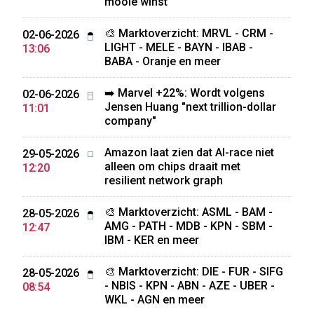
mooie winst
🎨 Marktoverzicht: MRVL - CRM -
02-06-2026
LIGHT - MELE - BAYN - IBAB -
13:06
BABA - Oranje en meer
➡️ Marvel +22%: Wordt volgens
02-06-2026
Jensen Huang "next trillion-dollar
11:01
company"
Amazon laat zien dat AI-race niet
29-05-2026
alleen om chips draait met
12:20
resilient network graph
🎨 Marktoverzicht: ASML - BAM -
28-05-2026
AMG - PATH - MDB - KPN - SBM -
12:47
IBM - KER en meer
🎨 Marktoverzicht: DIE - FUR - SIFG
28-05-2026
- NBIS - KPN - ABN - AZE - UBER -
08:54
WKL - AGN en meer