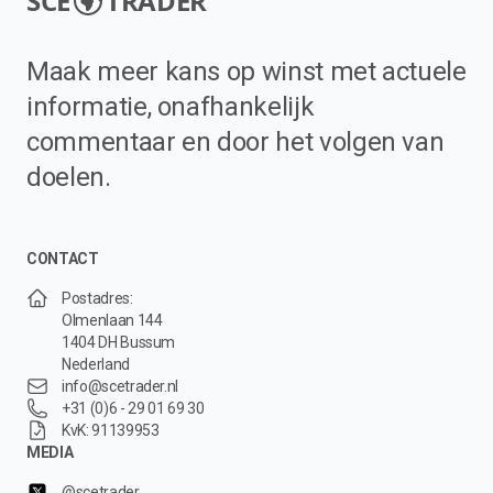
SCE
TRADER
Maak meer kans op winst met actuele
informatie, onafhankelijk
commentaar en door het volgen van
doelen.
CONTACT
Postadres:
Olmenlaan 144
1404 DH Bussum
Nederland
info@scetrader.nl
+31 (0)6 - 29 01 69 30
KvK: 91139953
MEDIA
@scetrader