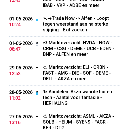
12:43
IBAB - VKP - ADBE en meer
🏃‍➡️Trade Now -> Alfen - Loopt
01-06-2026
tegen weerstand aan na sterke
10:24
stijging - Exit zoeken
🎨 Marktoverzicht: NVDA - NOW -
01-06-2026
CRM - CSG - DEME - UCB - EDEN -
08:47
BNP - ALFEN en meer
🎨 Marktoverzicht: ELI - CRBN -
29-05-2026
FAST - AMG - DIE - SOF - DEME -
12:52
DELL - AKZA en meer
💫 Aandelen: Akzo waarde buiten
28-05-2026
tech - Aantal voor fantasie -
11:02
HERHALING
🎨 Marktoverzicht: ASML - AKZA -
27-05-2026
SOLB - HEIJM - SYENS - FAGR -
13:16
KER - DTG