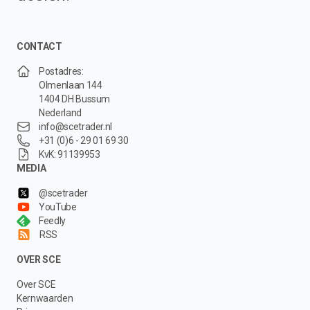
CONTACT
Postadres:
Olmenlaan 144
1404 DH Bussum
Nederland
info@scetrader.nl
+31 (0)6 - 29 01 69 30
KvK: 91139953
MEDIA
@scetrader
YouTube
Feedly
RSS
OVER SCE
Over SCE
Kernwaarden