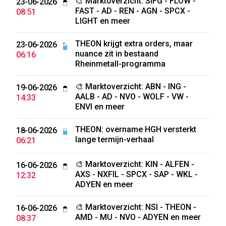
🎨 Marktoverzicht: SIFG - FLOW -
23-06-2026
FAST - AD - REN - AGN - SPCX -
08:51
LIGHT en meer
THEON krijgt extra orders, maar
23-06-2026
nuance zit in bestaand
06:16
Rheinmetall-programma
🎨 Marktoverzicht: ABN - ING -
19-06-2026
AALB - AD - NVO - WOLF - VW -
14:33
ENVI en meer
THEON: overname HGH versterkt
18-06-2026
lange termijn-verhaal
06:21
🎨 Marktoverzicht: KIN - ALFEN -
16-06-2026
AXS - NXFIL - SPCX - SAP - WKL -
12:32
ADYEN en meer
🎨 Marktoverzicht: NSI - THEON -
16-06-2026
AMD - MU - NVO - ADYEN en meer
08:37