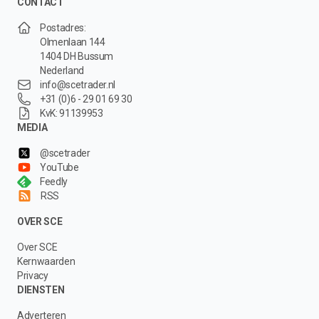
CONTACT
Postadres:
Olmenlaan 144
1404 DH Bussum
Nederland
info@scetrader.nl
+31 (0)6 - 29 01 69 30
KvK: 91139953
MEDIA
@scetrader
YouTube
Feedly
RSS
OVER SCE
Over SCE
Kernwaarden
Privacy
DIENSTEN
Adverteren