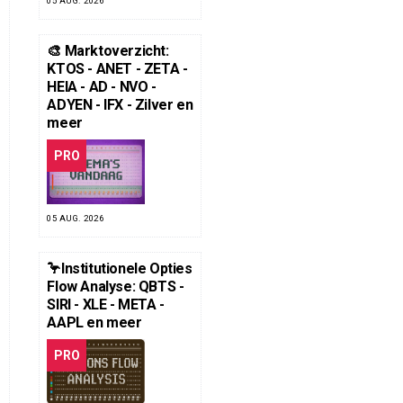
05 AUG. 2026
🎨 Marktoverzicht:
KTOS - ANET - ZETA -
HEIA - AD - NVO -
ADYEN - IFX - Zilver en
meer
PRO
05 AUG. 2026
🦩Institutionele Opties
Flow Analyse: QBTS -
SIRI - XLE - META -
AAPL en meer
PRO