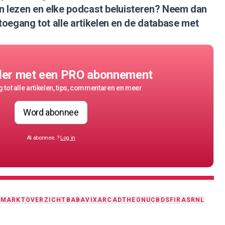
nen lezen en elke podcast beluisteren?
Neem dan
 toegang tot alle artikelen en de database met
der met een PRO abonnement
 tot alle artikelen, tips, commentaren en meer
Word abonnee
Al abonnee..?
Log in
T
MARKTOVERZICHT
BABA
VIX
ARCAD
THEON
UCB
DSFIR
ASRNL