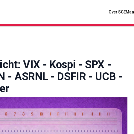
Over SCE
Maa
cht: VIX - Kospi - SPX -
 - ASRNL - DSFIR - UCB -
er