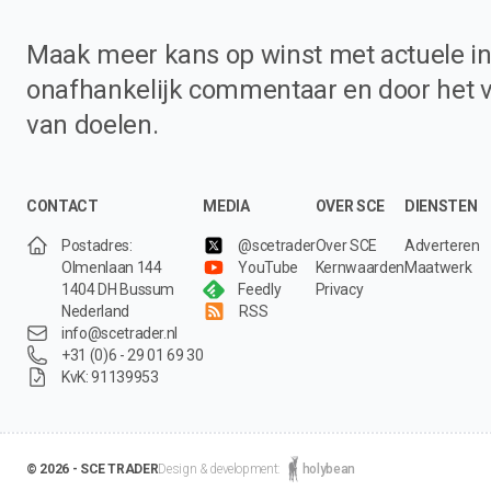
Maak meer kans op winst met actuele in
onafhankelijk commentaar en door het 
van doelen.
CONTACT
MEDIA
OVER SCE
DIENSTEN
Postadres:
@scetrader
Over SCE
Adverteren
Olmenlaan 144
YouTube
Kernwaarden
Maatwerk
1404 DH Bussum
Feedly
Privacy
Nederland
RSS
info@scetrader.nl
+31 (0)6 - 29 01 69 30
KvK: 91139953
© 2026 - SCE TRADER
Design & development:
holybean