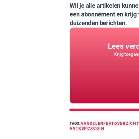
Wil je alle artikelen kun
een abonnement
en krijg
duizenden berichten.
Lees ver
Krijg toegang
TAGS:
AANDELEN
FEAT
OVERZICH
AVTX
SPCX
COIN