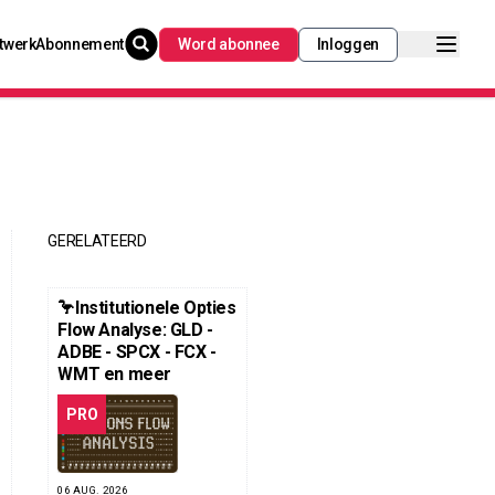
twerk
Abonnement
Word abonnee
Inloggen
GERELATEERD
🦩Institutionele Opties
Flow Analyse: GLD -
ADBE - SPCX - FCX -
WMT en meer
PRO
06 AUG. 2026