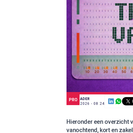
SCE TRADER
PRO
8 JUL. 2026 - 08:24
Hieronder een overzicht v
vanochtend, kort en zake