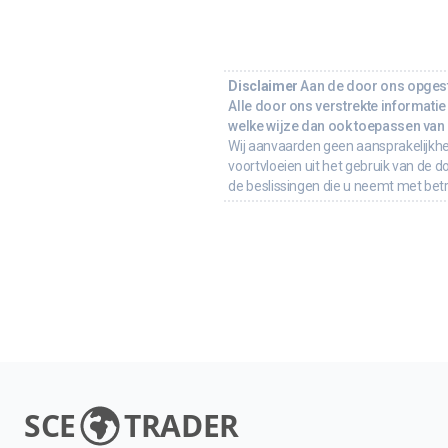
Disclaimer
Aan de door ons opgeste
Alle door ons verstrekte informatie 
welke wijze dan ook toepassen van d
Wij aanvaarden geen aansprakelijkhe
voortvloeien uit het gebruik van de d
de beslissingen die u neemt met bet
SCE
TRADER