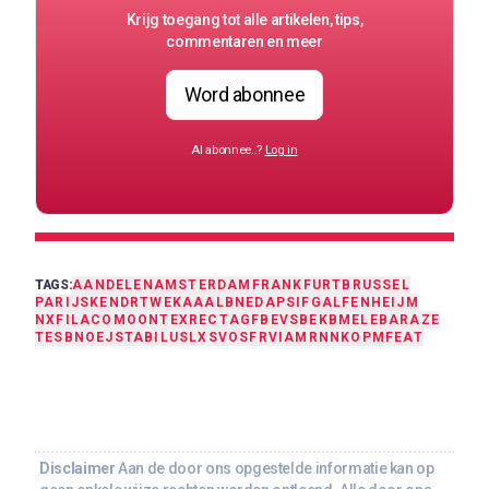
Krijg toegang tot alle artikelen, tips,
commentaren en meer
Word abonnee
Al abonnee..?
Log in
TAGS:
AANDELEN
AMSTERDAM
FRANKFURT
BRUSSEL
PARIJS
KENDR
TWEKA
AALB
NEDAP
SIFG
ALFEN
HEIJM
NXFIL
ACOMO
ONTEX
RECT
AGFB
EVS
BEKB
MELE
BAR
AZE
TESB
NOEJ
STABILUS
LXS
VOS
FRVIA
MRN
NK
OPM
FEAT
Disclaimer
Aan de door ons opgestelde informatie kan op