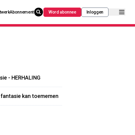
twerk
Abonnement
Word abonnee
Inloggen
asie - HERHALING
r fantasie kan toememen