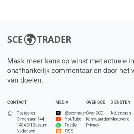
SCE
TRADER
Maak meer kans op winst met actuele in
onafhankelijk commentaar en door het 
van doelen.
CONTACT
MEDIA
OVER SCE
DIENSTEN
Postadres:
@scetrader
Over SCE
Adverteren
Olmenlaan 144
YouTube
Kernwaarden
Maatwerk
1404 DH Bussum
Feedly
Privacy
Nederland
RSS