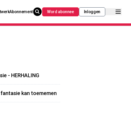
twerk
Abonnement
Word abonnee
Inloggen
asie - HERHALING
r fantasie kan toememen