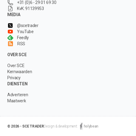
+31 (0)6 - 29 01 69 30
KvK: 91139953
MEDIA
@scetrader
YouTube
Feedly
RSS
OVER SCE
Over SCE
Kernwaarden
Privacy
DIENSTEN
Adverteren
Maatwerk
© 2026 - SCE TRADER
Design & development:
holybean