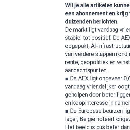
Wil je alle artikelen kun
een abonnement
en krijg
duizenden berichten.
De markt ligt vandaag vrien
stabiel tot positief. De A
opgepakt, AI-infrastructuur
van verdere stappen rond re
rente, geopolitiek en win
aandachtspunten.
■ De AEX ligt ongeveer 0,
vandaag vriendelijker oogt
geholpen door beter ligge
en koopinteresse in namen
■ De Europese beurzen ligg
lager, België noteert onge
Het beeld is dus beter dan