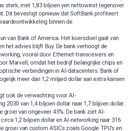
s sterk, met 1,83 biljoen yen nettowinst tegenover
t. Dit bevestigt opnieuw dat SoftBank profiteert
 waardeontwikkeling binnen de
teun van Bank of America. Het koersdoel gaat van
en het advies blijft Buy. De bank verhoogt de
working, vooral door Ethernet-transceivers en
voor Marvell, omdat het bedrijf belangrijke chips en
ptische verbindingen in AI-datacenters. Bank of
elijk meer dan 1,2 miljard dollar aan extra kansen
gt ook de verwachting voor AI-
 2030 van 1,4 biljoen dollar naar 1,7 biljoen dollar.
kse groei van ongeveer 45%. De bank ziet AI-
circa 1,2 biljoen dollar en AI-networking naar 316
 de groei van custom ASICs zoals Google TPU’s en