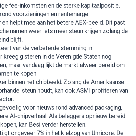
ige fee-inkomsten en de sterke kapitaalpositie,
rond voorzieningen en rentemarge.
er en helpt mee aan het betere AEX-beeld. Dit past
sche namen weer iets meer steun krijgen zolang de
nd blijft.
iteert van de verbeterde stemming in
 kreeg gisteren in de Verenigde Staten nog
n, maar vandaag lijkt de markt alweer bereid om
namen te kopen.
ker binnen het chipbeeld. Zolang de Amerikaanse
handel steun houdt, kan ook ASMI profiteren van
ector.
jft gevoelig voor nieuws rond advanced packaging,
ere AI-chipverhaal. Als beleggers opnieuw bereid
kopen, kan Besi verder herstellen.
tijgt ongeveer 7% in het kielzog van Umicore. De