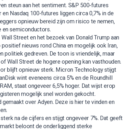
en steun aan het sentiment. S&P 500-futures
 en Nasdaq 100-futures liggen circa 0,7% in de
eleggers opnieuw bereid zijn om risico te nemen,
ie en semiconductors.
ng Wall Street en het bezoek van Donald Trump aan
positief nieuws rond China en mogelijk ook Iran,
en politiek gedreven. De toon is vriendelijk, maar
 of Wall Street de hogere opening kan vasthouden.
 blijft opnieuw sterk. Micron Technology stijgt
nDisk wint eveneens circa 5% en de Roundhill
AM, staat ongeveer 6,5% hoger. Dat wijst erop
gisteren mogelijk snel worden gekocht.
d gemaakt over Adyen. Deze is hier te vinden
en
en.
sterk na de cijfers en stijgt ongeveer 7%. Dat geeft
 markt beloont de onderliggend sterke