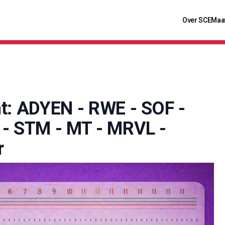
Over SCE
Maa
t: ADYEN - RWE - SOF -
 - STM - MT - MRVL -
r