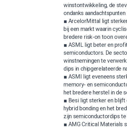
winstontwikkeling, de stev
ondanks aandachtspunten 
■ ArcelorMittal ligt sterk
bij een markt waarin cycli
bredere risk-on toon overei
■ ASML ligt beter en prof
semiconductors. De sector
winstnemingen te verwerke
dips in chipgerelateerde 
■ ASMI ligt eveneens ster
memory- en semiconductor
het bredere herstel in de s
■ Besi ligt sterker en bli
hybrid bonding en het bred
zijn semiconductordips te 
■ AMG Critical Materials s