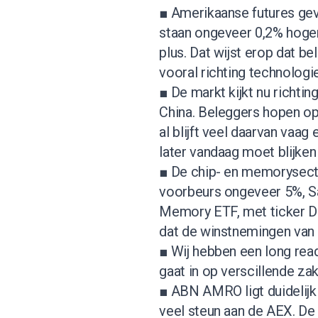
■ Amerikaanse futures gev
staan ongeveer 0,2% hoger
plus. Dat wijst erop dat b
vooral richting technolog
■ De markt kijkt nu richti
China. Beleggers hopen op 
al blijft veel daarvan vaag 
later vandaag moet blijken
■ De chip- en memorysector
voorbeurs ongeveer 5%, Sa
Memory ETF, met ticker DR
dat de winstnemingen van 
■ Wij hebben een
long rea
gaat in op verscillende zak
■ ABN AMRO ligt duidelijk 
veel steun aan de AEX. De