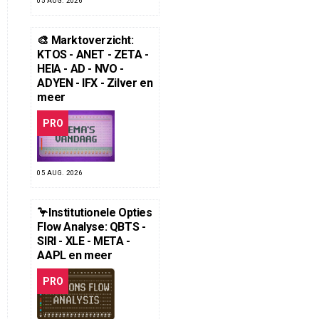
05 AUG. 2026
🎨 Marktoverzicht:
KTOS - ANET - ZETA -
HEIA - AD - NVO -
ADYEN - IFX - Zilver en
meer
PRO
05 AUG. 2026
🦩Institutionele Opties
Flow Analyse: QBTS -
SIRI - XLE - META -
AAPL en meer
PRO