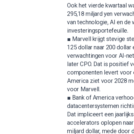
Ook het vierde kwartaal wa
295,18 miljard yen verwach
van technologie, AI en de
investeringsportefeuille.
■ Marvell krijgt stevige s
125 dollar naar 200 dollar 
verwachtingen voor AI-net
later CPO. Dat is positief 
componenten levert voor o
America ziet voor 2028 mog
voor Marvell.
■ Bank of America verhoo
datacentersystemen richting
Dat impliceert een jaarlij
accelerators oplopen naar 
miljard dollar, mede door