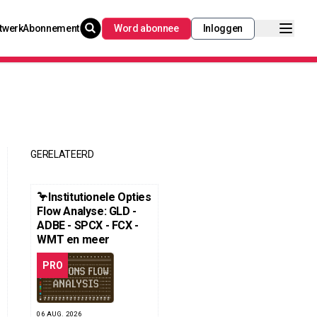
twerk
Abonnement
Word abonnee
Inloggen
GERELATEERD
🦩Institutionele Opties
Flow Analyse: GLD -
ADBE - SPCX - FCX -
WMT en meer
PRO
06 AUG. 2026