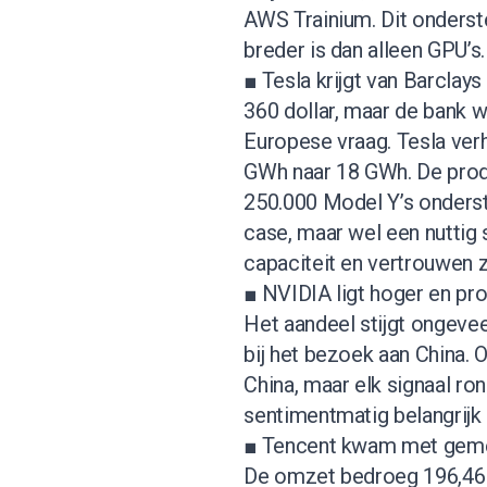
AWS Trainium. Dit onderste
breder is dan alleen GPU’s.
■ Tesla krijgt van Barcla
360 dollar, maar de bank w
Europese vraag. Tesla verh
GWh naar 18 GWh. De prod
250.000 Model Y’s onderste
case, maar wel een nuttig 
capaciteit en vertrouwen zi
■ NVIDIA ligt hoger en pro
Het aandeel stijgt ongev
bij het bezoek aan China. 
China, maar elk signaal r
sentimentmatig belangrijk z
■ Tencent kwam met gemeng
De omzet bedroeg 196,46 m