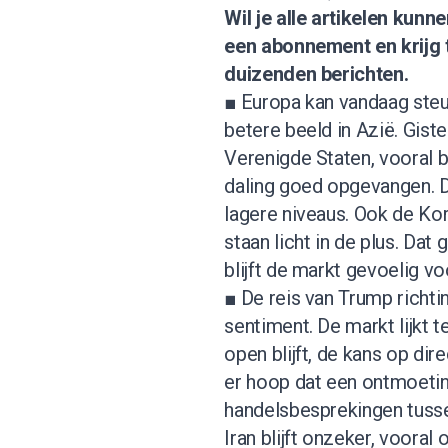
Wil je alle artikelen kun
een abonnement
en krijg
duizenden berichten.
■ Europa kan vandaag steun
betere beeld in Azië. Gist
Verenigde Staten, vooral b
daling goed opgevangen. Da
lagere niveaus. Ook de Ko
staan licht in de plus. Dat
blijft de markt gevoelig vo
■ De reis van Trump richti
sentiment. De markt lijkt 
open blijft, de kans op dir
er hoop dat een ontmoetin
handelsbesprekingen tusse
Iran blijft onzeker, voora