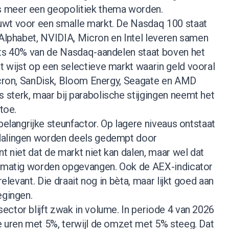
 meer een geopolitiek thema worden.
uwt voor een smalle markt. De Nasdaq 100 staat
 Alphabet, NVIDIA, Micron en Intel leveren samen
hts 40% van de Nasdaq-aandelen staat boven het
 wijst op een selectieve markt waarin geld vooral
Micron, SanDisk, Bloom Energy, Seagate en AMD
sterk, maar bij parabolische stijgingen neemt het
 toe.
belangrijke steunfactor. Op lagere niveaus ontstaat
dalingen worden deels gedempt door
nt niet dat de markt niet kan dalen, maar wel dat
elmatig worden opgevangen. Ook de AEX-indicator
relevant. Die draait nog in bèta, maar lijkt goed aan
egingen.
ctor blijft zwak in volume. In periode 4 van 2026
e uren met 5%, terwijl de omzet met 5% steeg. Dat