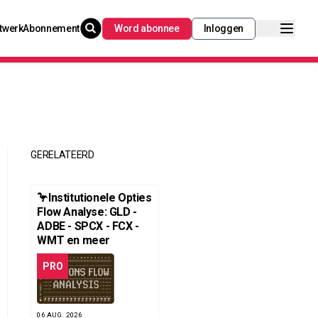
twerk
Abonnement
Word abonnee
Inloggen
GERELATEERD
🦩Institutionele Opties
Flow Analyse: GLD -
ADBE - SPCX - FCX -
WMT en meer
PRO
06 AUG. 2026