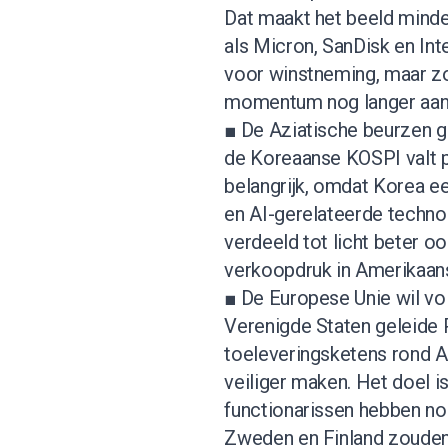
Dat maakt het beeld mind
als Micron, SanDisk en Int
voor winstneming, maar zo
momentum nog langer aan
■ De Aziatische beurzen g
de Koreaanse KOSPI valt po
belangrijk, omdat Korea ee
en AI-gerelateerde technol
verdeeld tot licht beter o
verkoopdruk in Amerikaan
■ De Europese Unie wil v
Verenigde Staten geleide Pa
toeleveringsketens rond AI
veiliger maken. Het doel i
functionarissen hebben nog
Zweden en Finland zouden 