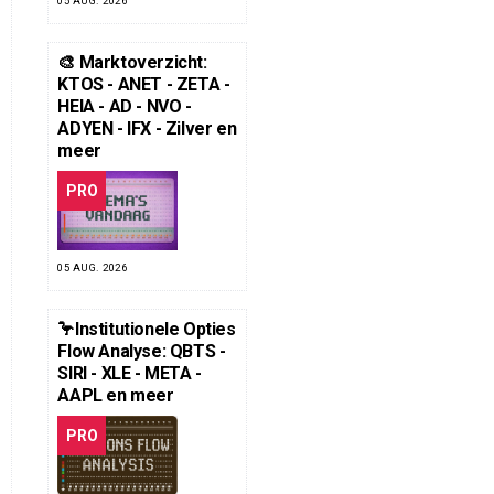
05 AUG. 2026
🎨 Marktoverzicht:
KTOS - ANET - ZETA -
HEIA - AD - NVO -
ADYEN - IFX - Zilver en
meer
PRO
05 AUG. 2026
🦩Institutionele Opties
Flow Analyse: QBTS -
SIRI - XLE - META -
AAPL en meer
PRO