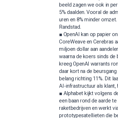
beeld zagen we ook in per
5% daalden. Vooral de adm
uren en 8% minder omzet. W
Randstad.
■ OpenAI kan op papier ong
CoreWeave en Cerebras a
miljoen dollar aan aandelen
waarna de koers sinds de 
kreeg OpenAI warrants ron
daar kort na de beursgang
belang richting 11%. Dit la
AI-infrastructuur als klant
■ Alphabet kijkt volgens 
een baan rond de aarde te
raketbedrijven en werkt vi
prototypesatellieten die 