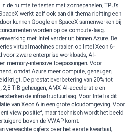
 in de ruimte te testen met zonnepanelen, TPU’s
SpaceX werkt zelf ook aan dit thema richting een
rdoor kunnen Google en SpaceX samenwerken bij
k concurrenten worden op de compute-laag.
enwerking met Intel verder uit binnen Azure. De
ries virtual machines draaien op Intel Xeon 6-
d voor zware enterprise workloads, AI-
 en memory-intensive toepassingen. Voor
eunend, omdat Azure meer compute, geheugen,
eid krijgt. De prestatieverbetering van 20% tot
 2,8 TiB geheugen, AMX AI-acceleratie en
sterken de infrastructuurlaag. Voor Intel is dit
idatie van Xeon 6 in een grote cloudomgeving. Voor
ment view positief, maar technisch wordt het beeld
overtuigend boven de VWAP komt.
n verwachte cijfers over het eerste kwartaal,