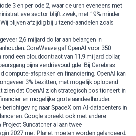
iode 3 en periode 2, waar de uren eveneens met
inistratieve sector blijft zwak, met 19% minder
ij blijven afzijdig bij uitzend-aandelen zoals
eveer 2,6 miljard dollar aan belangen in
anhouden. CoreWeave gaf OpenAI voor 350
 rond een cloudcontract van 11,9 miljard dollar,
beursgang bijna verdrievoudigde. Bij Cerebras
d compute-afspraken en financiering. OpenAI kan
 ongeveer 3% bezitten, met mogelijk oplopend
at zien dat OpenAI zich strategisch positioneert in
, financier en mogelijke grote aandeelhouder.
de berichtgeving naar SpaceX om AI-datacenters in
 lanceren. Google spreekt ook met andere
a Project Suncatcher al aan twee
begin 2027 met Planet moeten worden gelanceerd.