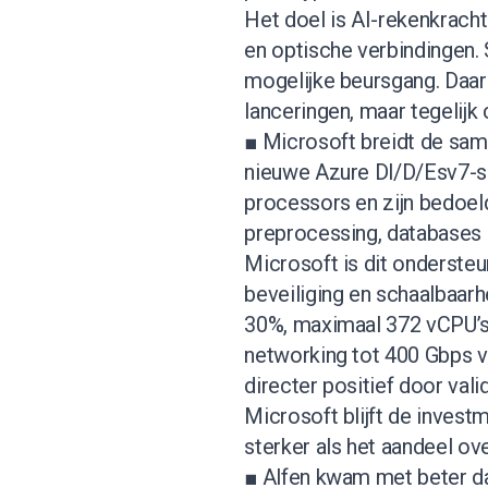
Het doel is AI-rekenkracht
en optische verbindingen. 
mogelijke beursgang. Daa
lanceringen, maar tegelij
■ Microsoft breidt de sam
nieuwe Azure Dl/D/Esv7-se
processors en zijn bedoel
preprocessing, databases
Microsoft is dit onderst
beveiliging en schaalbaarh
30%, maximaal 372 vCPU’s,
networking tot 400 Gbps ver
directer positief door val
Microsoft blijft de invest
sterker als het aandeel 
■ Alfen kwam met beter da