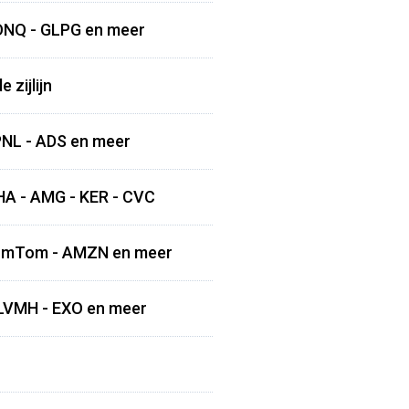
IONQ - GLPG en meer
 zijlijn
PNL - ADS en meer
WHA - AMG - KER - CVC
 TomTom - AMZN en meer
 LVMH - EXO en meer