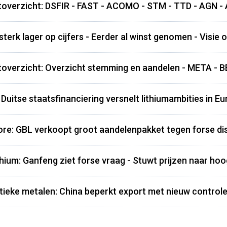
overzicht: DSFIR - FAST - ACOMO - STM - TTD - AGN -
terk lager op cijfers - Eerder al winst genomen - Visie 
overzicht: Overzicht stemming en aandelen - META - B
Duitse staatsfinanciering versnelt lithiumambities in E
re: GBL verkoopt groot aandelenpakket tegen forse dis
thium: Ganfeng ziet forse vraag - Stuwt prijzen naar ho
itieke metalen: China beperkt export met nieuw contro