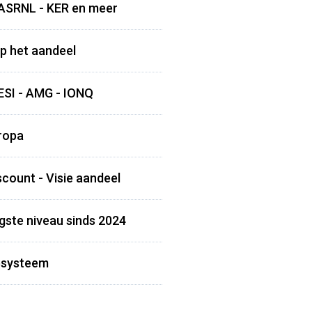
 ASRNL - KER en meer
op het aandeel
ESI - AMG - IONQ
uropa
count - Visie aandeel
ogste niveau sinds 2024
lesysteem