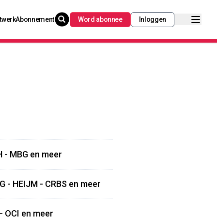
twerk
Abonnement
Word abonnee
Inloggen
H - MBG en meer
MG - HEIJM - CRBS en meer
 - OCI en meer