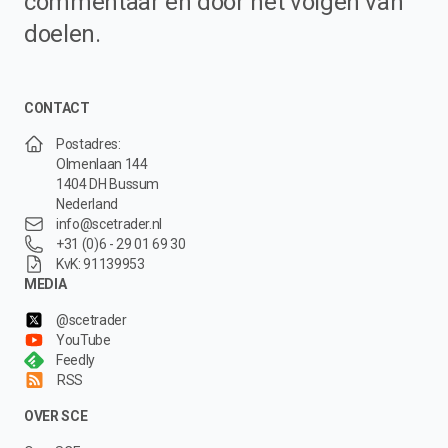
commentaar en door het volgen van
doelen.
CONTACT
Postadres:
Olmenlaan 144
1404 DH Bussum
Nederland
info@scetrader.nl
+31 (0)6 - 29 01 69 30
KvK: 91139953
MEDIA
@scetrader
YouTube
Feedly
RSS
OVER SCE