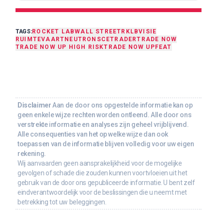
TAGS:
ROCKET LAB
WALL STREET
RKLB
VISIE
RUIMTEVAART
NEUTRON
SCETRADER
TRADE NOW
TRADE NOW UP HIGH RISK
TRADE NOW UP
FEAT
Disclaimer
Aan de door ons opgestelde informatie kan op
geen enkele wijze rechten worden ontleend. Alle door ons
verstrekte informatie en analyses zijn geheel vrijblijvend.
Alle consequenties van het op welke wijze dan ook
toepassen van de informatie blijven volledig voor uw eigen
rekening.
Wij aanvaarden geen aansprakelijkheid voor de mogelijke
gevolgen of schade die zouden kunnen voortvloeien uit het
gebruik van de door ons gepubliceerde informatie. U bent zelf
eindverantwoordelijk voor de beslissingen die u neemt met
betrekking tot uw beleggingen.