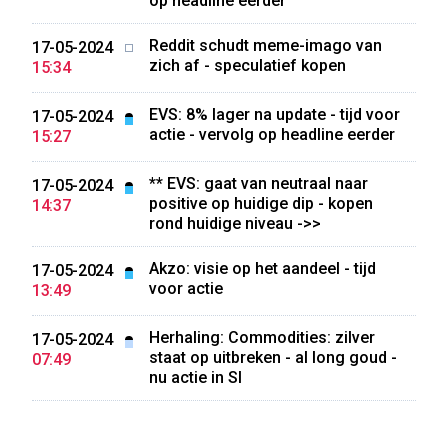
op headline eerder
Reddit schudt meme-imago van
17-05-2024
zich af - speculatief kopen
15:34
EVS: 8% lager na update - tijd voor
17-05-2024
actie - vervolg op headline eerder
15:27
** EVS: gaat van neutraal naar
17-05-2024
positive op huidige dip - kopen
14:37
rond huidige niveau ->>
Akzo: visie op het aandeel - tijd
17-05-2024
voor actie
13:49
Herhaling: Commodities: zilver
17-05-2024
staat op uitbreken - al long goud -
07:49
nu actie in SI