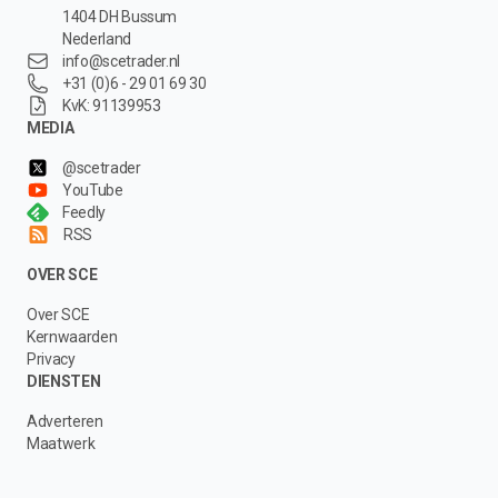
1404 DH Bussum
Nederland
info@scetrader.nl
+31 (0)6 - 29 01 69 30
KvK: 91139953
MEDIA
@scetrader
YouTube
Feedly
RSS
OVER SCE
Over SCE
Kernwaarden
Privacy
DIENSTEN
Adverteren
Maatwerk