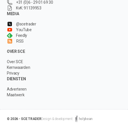
+31 (0)6 - 29 01 69 30
KvK: 91139953
MEDIA
@scetrader
YouTube
Feedly
RSS
OVER SCE
Over SCE
Kernwaarden
Privacy
DIENSTEN
Adverteren
Maatwerk
© 2026 - SCE TRADER
Design & development:
holybean