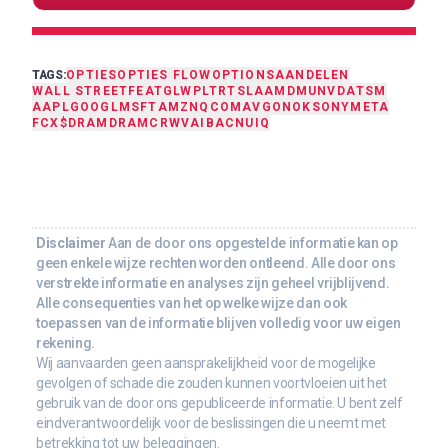
TAGS:
OPTIES
OPTIES FLOW
OPTIONS
AANDELEN
WALL STREET
FEAT
GLW
PLTR
TSLA
AMD
MU
NVDA
TSM
AAPL
GOOGL
MSFT
AMZN
QCOM
AVGO
NOK
SONY
META
FCX
$DRAM
DRAM
CRWV
AI
BAC
NU
IQ
Disclaimer
Aan de door ons opgestelde informatie kan op
geen enkele wijze rechten worden ontleend. Alle door ons
verstrekte informatie en analyses zijn geheel vrijblijvend.
Alle consequenties van het op welke wijze dan ook
toepassen van de informatie blijven volledig voor uw eigen
rekening.
Wij aanvaarden geen aansprakelijkheid voor de mogelijke
gevolgen of schade die zouden kunnen voortvloeien uit het
gebruik van de door ons gepubliceerde informatie. U bent zelf
eindverantwoordelijk voor de beslissingen die u neemt met
betrekking tot uw beleggingen.