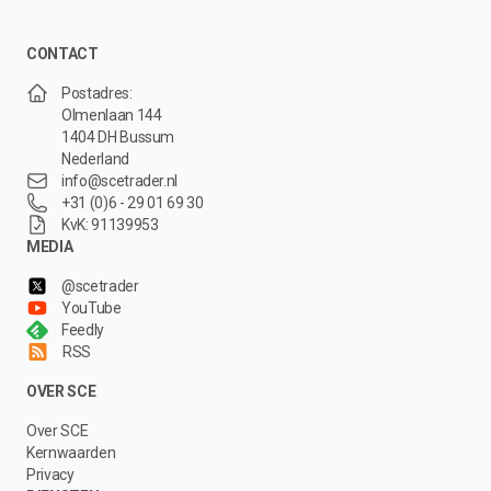
CONTACT
Postadres:
Olmenlaan 144
1404 DH Bussum
Nederland
info@scetrader.nl
+31 (0)6 - 29 01 69 30
KvK: 91139953
MEDIA
@scetrader
YouTube
Feedly
RSS
OVER SCE
Over SCE
Kernwaarden
Privacy