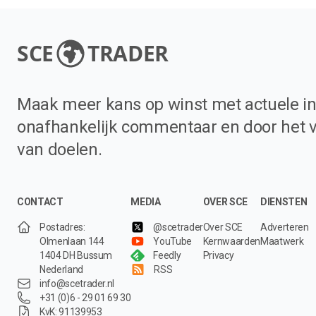
SCE
TRADER
Maak meer kans op winst met actuele in
onafhankelijk commentaar en door het 
van doelen.
CONTACT
MEDIA
OVER SCE
DIENSTEN
Postadres:
@scetrader
Over SCE
Adverteren
Olmenlaan 144
YouTube
Kernwaarden
Maatwerk
1404 DH Bussum
Feedly
Privacy
Nederland
RSS
info@scetrader.nl
+31 (0)6 - 29 01 69 30
KvK: 91139953