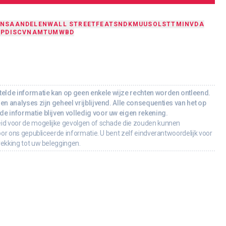
ONS
AANDELEN
WALL STREET
FEAT
SNDK
MUU
SOLS
TTMI
NVDA
BP
DIS
CVNA
MTUM
WBD
lde informatie kan op geen enkele wijze rechten worden ontleend.
en analyses zijn geheel vrijblijvend. Alle consequenties van het op
e informatie blijven volledig voor uw eigen rekening.
id voor de mogelijke gevolgen of schade die zouden kunnen
oor ons gepubliceerde informatie. U bent zelf eindverantwoordelijk voor
rekking tot uw beleggingen.