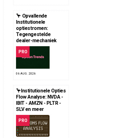
🦩 Opvallende
Institutionele
optiestromen:
Tegengestelde
dealer-mechaniek
PRO
06 AUG. 2026
🦩Institutionele Opties
Flow Analyse: NVDA -
IBIT - AMZN - PLTR -
SLV en meer
PRO