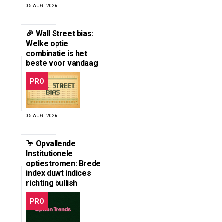
05 AUG. 2026
🎉 Wall Street bias:
Welke optie
combinatie is het
beste voor vandaag
PRO
05 AUG. 2026
🦩 Opvallende
Institutionele
optiestromen: Brede
index duwt indices
richting bullish
PRO