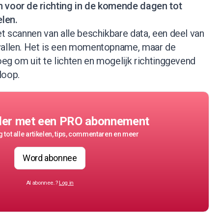
n voor de richting in de komende dagen tot
len.
et scannen van alle beschikbare data, een deel van
vallen. Het is een momentopname, maar de
noeg om uit te lichten en mogelijk richtinggevend
loop.
der met een PRO abonnement
 tot alle artikelen, tips, commentaren en meer
Word abonnee
Al abonnee..?
Log in