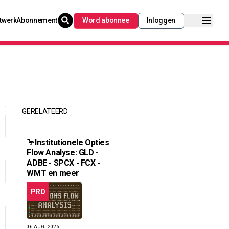
twerk
Abonnement
Word abonnee
Inloggen
GERELATEERD
🦩Institutionele Opties
Flow Analyse: GLD -
ADBE - SPCX - FCX -
WMT en meer
PRO
06 AUG. 2026