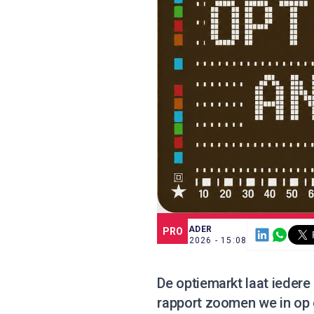
SCE TRADER
PRO
8 JUL. 2026 - 15:08
De optiemarkt laat iedere
rapport zoomen we in op e