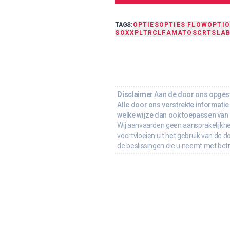
TAGS:
OPTIES
OPTIES FLOW
OPTI
SOXX
PLTR
CLF
AMAT
OSCR
TSLA
Disclaimer
Aan de door ons opgeste
Alle door ons verstrekte informatie 
welke wijze dan ook toepassen van d
Wij aanvaarden geen aansprakelijkhe
voortvloeien uit het gebruik van de d
de beslissingen die u neemt met bet