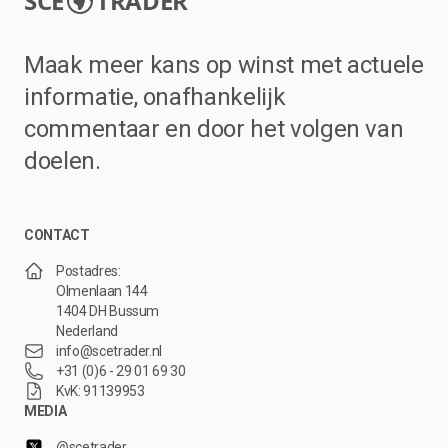
SCE
TRADER
Maak meer kans op winst met actuele
informatie, onafhankelijk
commentaar en door het volgen van
doelen.
CONTACT
Postadres:
Olmenlaan 144
1404 DH Bussum
Nederland
info@scetrader.nl
+31 (0)6 - 29 01 69 30
KvK: 91139953
MEDIA
@scetrader