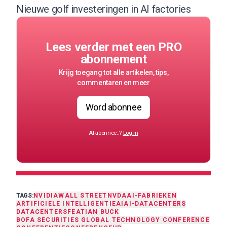
Nieuwe golf investeringen in AI factories
Lees verder met een PRO
abonnement
Krijg toegang tot alle artikelen, tips,
commentaren en meer
Word abonnee
Al abonnee..?
Log in
TAGS:
NVIDIA
WALL STREET
NVDA
AI-FABRIEKEN
ARTIFICIELE INTELLIGENTIE
AI
AI-DATACENTERS
DATACENTERS
FEAT
IAN BUCK
BOFA SECURITIES GLOBAL TECHNOLOGY CONFERENCE