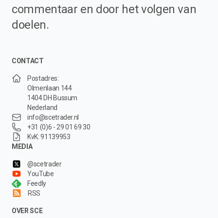
commentaar en door het volgen van
doelen.
CONTACT
Postadres:
Olmenlaan 144
1404 DH Bussum
Nederland
info@scetrader.nl
+31 (0)6 - 29 01 69 30
KvK: 91139953
MEDIA
@scetrader
YouTube
Feedly
RSS
OVER SCE