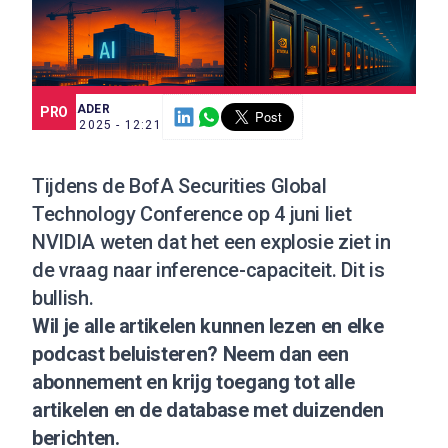
SCE TRADER
PRO
5 JUN. 2025 - 12:21
Tijdens de BofA Securities Global
Technology Conference op 4 juni liet
NVIDIA weten dat het een explosie ziet in
de vraag naar inference-capaciteit. Dit is
bullish.
Wil je alle artikelen kunnen lezen en elke
podcast beluisteren?
Neem dan een
abonnement
en krijg toegang tot alle
artikelen en de database met duizenden
berichten.