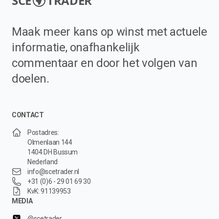
SCE
TRADER
Maak meer kans op winst met actuele
informatie, onafhankelijk
commentaar en door het volgen van
doelen.
CONTACT
Postadres:
Olmenlaan 144
1404 DH Bussum
Nederland
info@scetrader.nl
+31 (0)6 - 29 01 69 30
KvK: 91139953
MEDIA
@scetrader