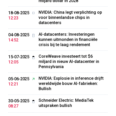
miljard dollar in 2028
NVIDIA: China legt verplichting op
18-08-2025
voor binnenlandse chips in
12:23
datacenters
AI-datacenters: Investeringen
04-08-2025
kunnen uitmonden in financiële
14:52
crisis bij te laag rendement
CoreWeave investeert tot $6
15-07-2025
miljard in nieuw AI-datacenter in
12:05
Pennsylvania
NVIDIA: Explosie in inference drijft
05-06-2025
wereldwijde bouw AI-fabrieken:
12:21
Bullish
Schneider Electric: MediaTek
30-05-2025
uitspraken bullish
08:27