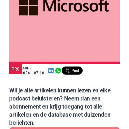
SCE TRADER
PRO
8 MEI 2026 - 07:10
Wil je alle artikelen kunnen lezen en elke
podcast beluisteren?
Neem dan een
abonnement
en krijg toegang tot alle
artikelen en de database met duizenden
berichten.