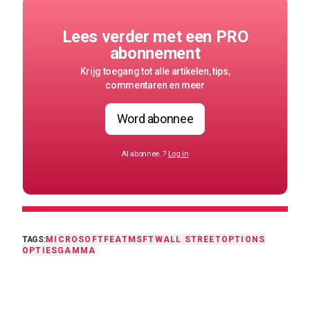
Lees verder met een PRO
abonnement
Krijg toegang tot alle artikelen, tips,
commentaren en meer
Word abonnee
Al abonnee..?
Log in
TAGS:
MICROSOFT
FEAT
MSFT
WALL STREET
OPTIONS
OPTIES
GAMMA