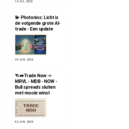
13 JUL. 2026
💫 Photonics: Licht is
de volgende grote AI-
trade - Een update
25 JUN. 2026
🏃‍➡️Trade Now ->
MRVL - MDB - NOW -
Bull spreads sluiten
met mooie winst
02 JUN. 2026