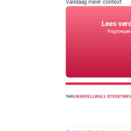
Vandaag meer context
Lees ver
Krijg toegang
TAGS:
MARVELL
WALL STREET
MR