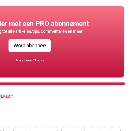
der met een PRO abonnement
 tot alle artikelen, tips, commentaren en meer
Word abonnee
Al abonnee..?
Log in
VL
FEAT