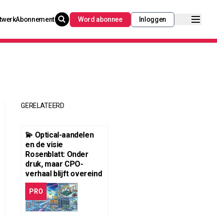
twerk
Abonnement
Word abonnee
Inloggen
GERELATEERD
💫 Optical-aandelen
en de visie
Rosenblatt: Onder
druk, maar CPO-
verhaal blijft overeind
PRO