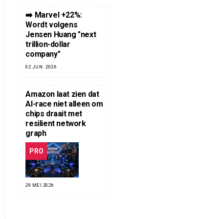
➡️ Marvel +22%:
Wordt volgens
Jensen Huang "next
trillion-dollar
company"
02 JUN. 2026
Amazon laat zien dat
AI-race niet alleen om
chips draait met
resilient network
graph
PRO
29 MEI 2026