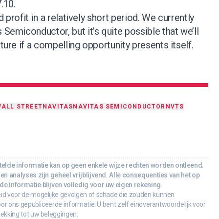
.10.
id profit in a relatively short period. We currently
 Semiconductor, but it’s quite possible that we’ll
uture if a compelling opportunity presents itself.
ALL STREET
NAVITAS
NAVITAS SEMICONDUCTOR
NVTS
lde informatie kan op geen enkele wijze rechten worden ontleend.
en analyses zijn geheel vrijblijvend. Alle consequenties van het op
e informatie blijven volledig voor uw eigen rekening.
id voor de mogelijke gevolgen of schade die zouden kunnen
oor ons gepubliceerde informatie. U bent zelf eindverantwoordelijk voor
rekking tot uw beleggingen.