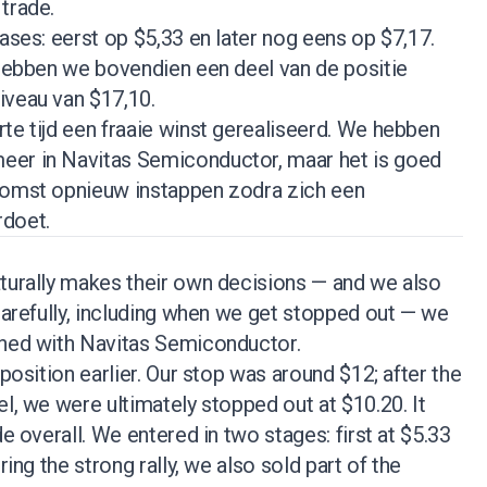
trade.
fases: eerst op $5,33 en later nog eens op $7,17.
 hebben we bovendien een deel van de positie
iveau van $17,10.
te tijd een fraaie winst gerealiseerd. We hebben
eer in Navitas Semiconductor, maar het is goed
komst opnieuw instappen zodra zich een
rdoet.
aturally makes their own decisions — and we also
 carefully, including when we get stopped out — we
ened with Navitas Semiconductor.
 position earlier. Our stop was around $12; after the
el, we were ultimately stopped out at $10.20. It
de overall. We entered in two stages: first at $5.33
ring the strong rally, we also sold part of the