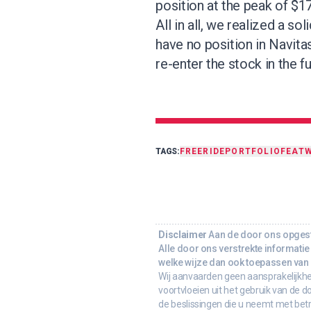
position at the peak of $17
All in all, we realized a sol
have no position in Navitas
re-enter the stock in the f
TAGS:
FREERIDE
PORTFOLIO
FEAT
W
Disclaimer
Aan de door ons opgeste
Alle door ons verstrekte informatie 
welke wijze dan ook toepassen van d
Wij aanvaarden geen aansprakelijkhe
voortvloeien uit het gebruik van de d
de beslissingen die u neemt met bet