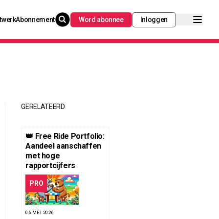
twerk
Abonnement
Word abonnee
Inloggen
GERELATEERD
👑 Free Ride Portfolio:
Aandeel aanschaffen
met hoge
rapportcijfers
PRO
06 MEI 2026