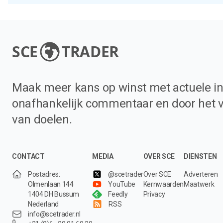
SCE
TRADER
Maak meer kans op winst met actuele in
onafhankelijk commentaar en door het 
van doelen.
CONTACT
MEDIA
OVER SCE
DIENSTEN
Postadres:
@scetrader
Over SCE
Adverteren
Olmenlaan 144
YouTube
Kernwaarden
Maatwerk
1404 DH Bussum
Feedly
Privacy
Nederland
RSS
info@scetrader.nl