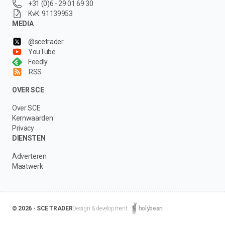
+31 (0)6 - 29 01 69 30
KvK: 91139953
MEDIA
@scetrader
YouTube
Feedly
RSS
OVER SCE
Over SCE
Kernwaarden
Privacy
DIENSTEN
Adverteren
Maatwerk
© 2026 - SCE TRADER
Design & development:
holybean