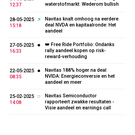
waterstofmarkt: Wederom bullish
12:37
Navitas knalt omhoog na eerdere
28-05-2025
deal NVDA en kapitaalronde: Het
15:18
aandeel
👑 Free Ride Portfolio: Ondanks
27-05-2025
rally aandeel kopen op risk-
16:33
reward-verhouding
Navitas 188% hoger na deal
22-05-2025
NVIDA: Energieconversie en het
08:35
aandeel en meer
Navitas Semiconductor
25-02-2025
rapporteert zwakke resultaten -
14:08
Visie aandeel en earnings call