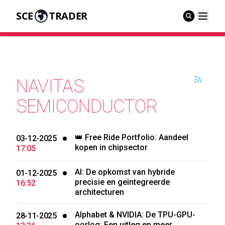
SCE
TRADER
NAVITAS
SEMICONDUCTOR
👑 Free Ride Portfolio: Aandeel
03-12-2025
kopen in chipsector
17:05
AI: De opkomst van hybride
01-12-2025
precisie en geïntegreerde
16:52
architecturen
Alphabet & NVIDIA: De TPU-GPU-
28-11-2025
oorlog: Een uitleg en meer