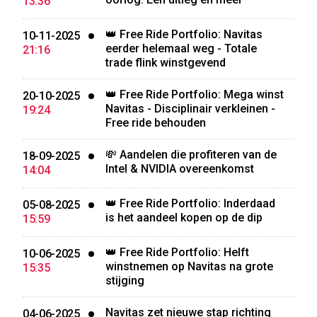
13:36
👑 Free Ride Portfolio: Navitas
10-11-2025
eerder helemaal weg - Totale
21:16
trade flink winstgevend
👑 Free Ride Portfolio: Mega winst
20-10-2025
Navitas - Disciplinair verkleinen -
19:24
Free ride behouden
💸 Aandelen die profiteren van de
18-09-2025
Intel & NVIDIA overeenkomst
14:04
👑 Free Ride Portfolio: Inderdaad
05-08-2025
is het aandeel kopen op de dip
15:59
👑 Free Ride Portfolio: Helft
10-06-2025
winstnemen op Navitas na grote
15:35
stijging
Navitas zet nieuwe stap richting
04-06-2025