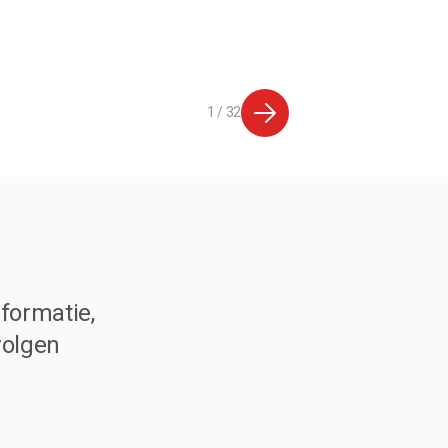
1 / 32
formatie,
volgen