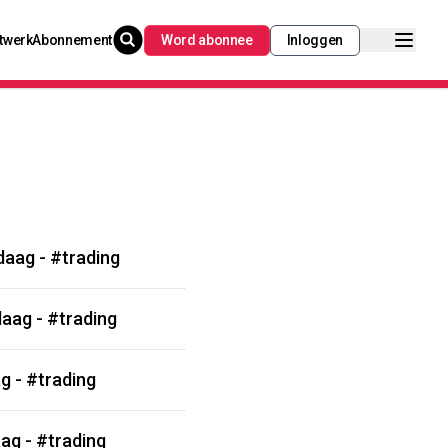
twerk
Abonnement
Word abonnee
Inloggen
daag - #trading
aag - #trading
g - #trading
ag - #trading