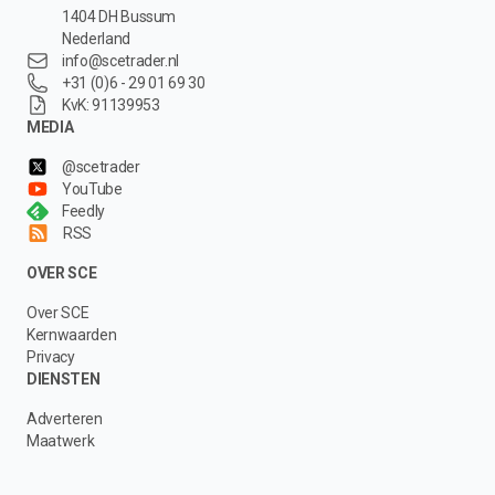
1404 DH Bussum
Nederland
info@scetrader.nl
+31 (0)6 - 29 01 69 30
KvK: 91139953
MEDIA
@scetrader
YouTube
Feedly
RSS
OVER SCE
Over SCE
Kernwaarden
Privacy
DIENSTEN
Adverteren
Maatwerk