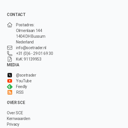
CONTACT
Postadres:
Olmenlaan 144
1404 DH Bussum
Nederland
info@scetrader.nl
+31 (0)6 - 29 01 69 30
KvK: 91139953
MEDIA
@scetrader
YouTube
Feedly
RSS
OVER SCE
Over SCE
Kernwaarden
Privacy