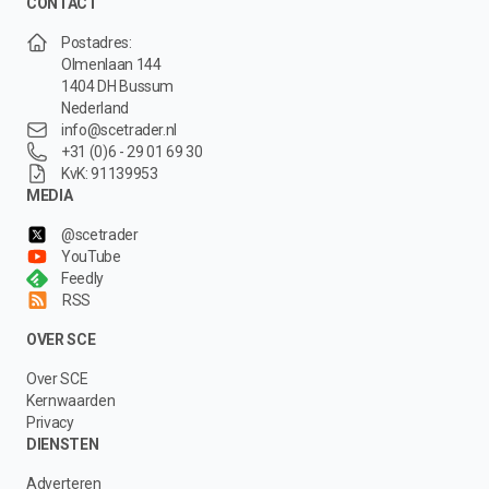
CONTACT
Postadres:
Olmenlaan 144
1404 DH Bussum
Nederland
info@scetrader.nl
+31 (0)6 - 29 01 69 30
KvK: 91139953
MEDIA
@scetrader
YouTube
Feedly
RSS
OVER SCE
Over SCE
Kernwaarden
Privacy
DIENSTEN
Adverteren