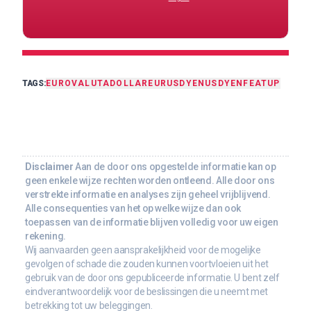
TAGS:
EURO
VALUTA
DOLLAR
EURUSD
YEN
USDYEN
FEAT
UP
Disclaimer
Aan de door ons opgestelde informatie kan op
geen enkele wijze rechten worden ontleend. Alle door ons
verstrekte informatie en analyses zijn geheel vrijblijvend.
Alle consequenties van het op welke wijze dan ook
toepassen van de informatie blijven volledig voor uw eigen
rekening.
Wij aanvaarden geen aansprakelijkheid voor de mogelijke
gevolgen of schade die zouden kunnen voortvloeien uit het
gebruik van de door ons gepubliceerde informatie. U bent zelf
eindverantwoordelijk voor de beslissingen die u neemt met
betrekking tot uw beleggingen.