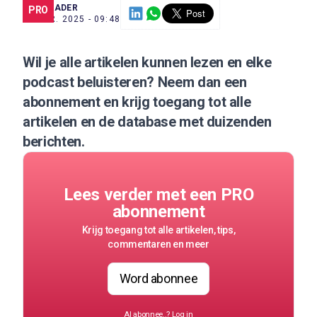
SCE TRADER
PRO
21 APR. 2025 - 09:48
Wil je alle artikelen kunnen lezen en elke
podcast beluisteren?
Neem dan een
abonnement
en krijg toegang tot alle
artikelen en de database met duizenden
berichten.
Lees verder met een PRO
abonnement
Krijg toegang tot alle artikelen, tips,
commentaren en meer
Word abonnee
Al abonnee..?
Log in