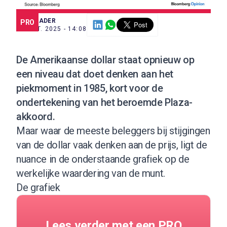
SCE TRADER
PRO
25 MRT. 2025 - 14:08
De Amerikaanse dollar staat opnieuw op
een niveau dat doet denken aan het
piekmoment in 1985, kort voor de
ondertekening van het beroemde Plaza-
akkoord.
Maar waar de meeste beleggers bij stijgingen
van de dollar vaak denken aan de prijs, ligt de
nuance in de onderstaande grafiek op de
werkelijke waardering van de munt.
De grafiek
Lees verder met een PRO