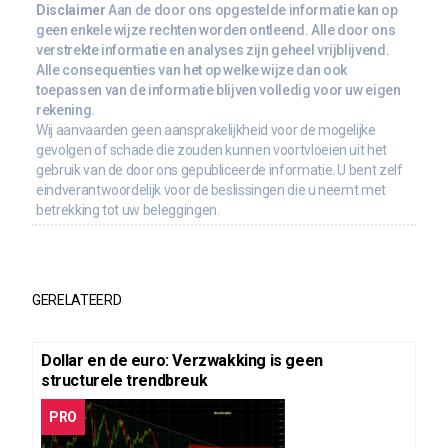
Disclaimer
Aan de door ons opgestelde informatie kan op
geen enkele wijze rechten worden ontleend. Alle door ons
verstrekte informatie en analyses zijn geheel vrijblijvend.
Alle consequenties van het op welke wijze dan ook
toepassen van de informatie blijven volledig voor uw eigen
rekening.
Wij aanvaarden geen aansprakelijkheid voor de mogelijke
gevolgen of schade die zouden kunnen voortvloeien uit het
gebruik van de door ons gepubliceerde informatie. U bent zelf
eindverantwoordelijk voor de beslissingen die u neemt met
betrekking tot uw beleggingen.
GERELATEERD
Dollar en de euro: Verzwakking is geen
structurele trendbreuk
PRO