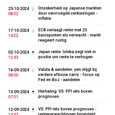
Onzekerheid op Japanse markten
25-10-2024
door vervroegde verkiezingen -
08:32
inflatie
ECB verlaagt rente met 25
17-10-2024
basispunten als verwacht - markt
14:22
reageert rustig
Japan rente: Ishiba zegt niet in
02-10-2024
positie om rente te verhogen
12:43
Valuta & aandelen: yen stijgt bij
16-09-2024
verdere afbouw carry - focus op
08:00
Fed en BoJ - aandelen
Herhaling: VS: PPI iets boven
13-09-2024
prognoses
07:31
VS: PPI iets boven prognoses -
12-09-2024
renteverwachtingen bijgesteld
14:42