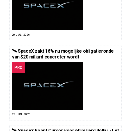
20 JUL. 2026
🛰️ SpaceX zakt 16% nu mogelijke obligatieronde
van $20 miljard concreter wordt
PRO
23 JUN. 2026
🛰️ SpaceX koopt Cursor voor 60 miljard dollar - Let