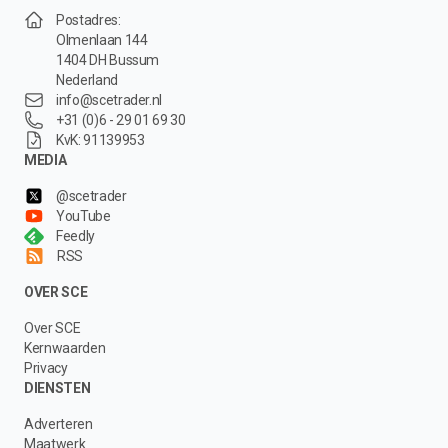
Postadres:
Olmenlaan 144
1404 DH Bussum
Nederland
info@scetrader.nl
+31 (0)6 - 29 01 69 30
KvK: 91139953
MEDIA
@scetrader
YouTube
Feedly
RSS
OVER SCE
Over SCE
Kernwaarden
Privacy
DIENSTEN
Adverteren
Maatwerk