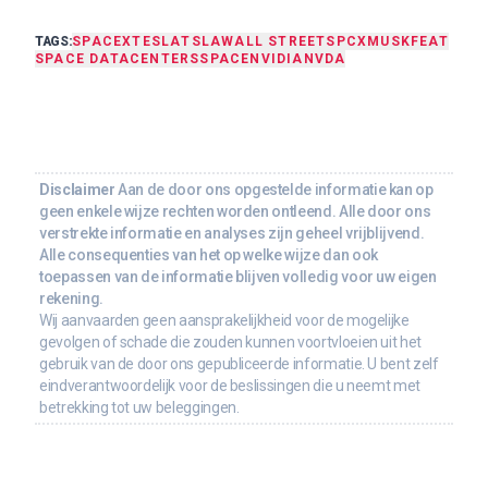
TAGS:
SPACEX
TESLA
TSLA
WALL STREET
SPCX
MUSK
FEAT
SPACE DATACENTERS
SPACE
NVIDIA
NVDA
Disclaimer
Aan de door ons opgestelde informatie kan op
geen enkele wijze rechten worden ontleend. Alle door ons
verstrekte informatie en analyses zijn geheel vrijblijvend.
Alle consequenties van het op welke wijze dan ook
toepassen van de informatie blijven volledig voor uw eigen
rekening.
Wij aanvaarden geen aansprakelijkheid voor de mogelijke
gevolgen of schade die zouden kunnen voortvloeien uit het
gebruik van de door ons gepubliceerde informatie. U bent zelf
eindverantwoordelijk voor de beslissingen die u neemt met
betrekking tot uw beleggingen.