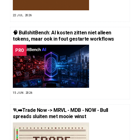
22 JUL. 2026
🧠 BullshitBench: AI kosten zitten niet alleen
tokens, maar ook in fout gestarte workflows
PRO
15 JUN. 2026
🏃‍➡️Trade Now -> MRVL - MDB - NOW - Bull
spreads sluiten met mooie winst