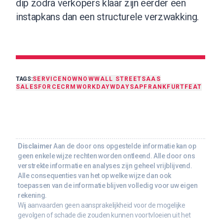
dip zodra verkopers klaar zijn eerder een
instapkans dan een structurele verzwakking.
TAGS:
SERVICENOW
NOW
WALL STREET
SAAS
SALESFORCE
CRM
WORKDAY
WDAY
SAP
FRANKFURT
FEAT
Disclaimer
Aan de door ons opgestelde informatie kan op
geen enkele wijze rechten worden ontleend. Alle door ons
verstrekte informatie en analyses zijn geheel vrijblijvend.
Alle consequenties van het op welke wijze dan ook
toepassen van de informatie blijven volledig voor uw eigen
rekening.
Wij aanvaarden geen aansprakelijkheid voor de mogelijke
gevolgen of schade die zouden kunnen voortvloeien uit het