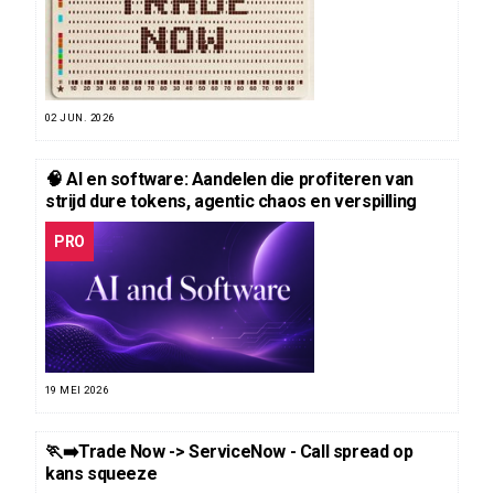
02 JUN. 2026
🧠 AI en software: Aandelen die profiteren van
strijd dure tokens, agentic chaos en verspilling
PRO
19 MEI 2026
🏃‍➡️Trade Now -> ServiceNow - Call spread op
kans squeeze