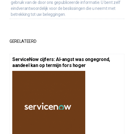
gebruik van de door ons gepubliceerde informatie. U bent zelf
eindverantwoordelijk voor de beslissingen die u neemt met
betrekking tot uw beleggingen.
GERELATEERD
ServiceNow cijfers: AI-angst was ongegrond,
aandeel kan op termijn fors hoger