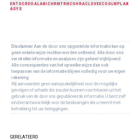
ENTG
CRDO
ALAB
ICHR
MTRN
COHR
ACLS
VEECO
GLW
PLAB
ASYS
Disclaimer
Aan de door ons opgestelde informatie kan op
geen enkele wijze rechten worden ontleend. Alle door ons
verstrekte informatie en analyses zijn geheel vrijblijvend.
Alle consequenties van het op welke wijze dan ook
toepassen van de informatie blijven volledig voor uw eigen
rekening.
Wij aanvaarden geen aansprakelijkheid voor de mogelijke
gevolgen of schade die zouden kunnen voortvloeien uit het
gebruik van de door ons gepubliceerde informatie. U bent zelf
eindverantwoordelijk voor de beslissingen die u neemt met
betrekking tot uw beleggingen.
GERELATEERD