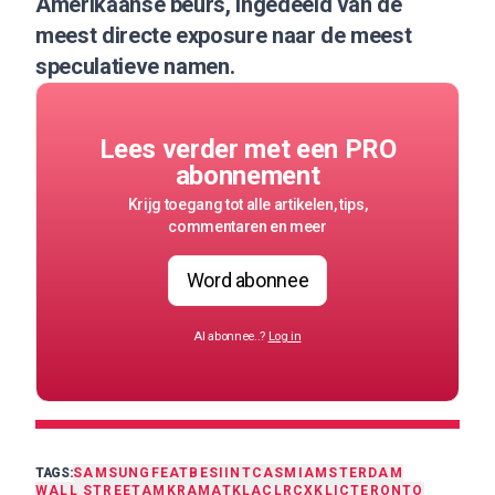
Amerikaanse beurs, ingedeeld van de
meest directe exposure naar de meest
speculatieve namen.
Lees verder met een PRO
abonnement
Krijg toegang tot alle artikelen, tips,
commentaren en meer
Word abonnee
Al abonnee..?
Log in
TAGS:
SAMSUNG
FEAT
BESI
INTC
ASMI
AMSTERDAM
WALL STREET
AMKR
AMAT
KLAC
LRCX
KLIC
TER
ONTO