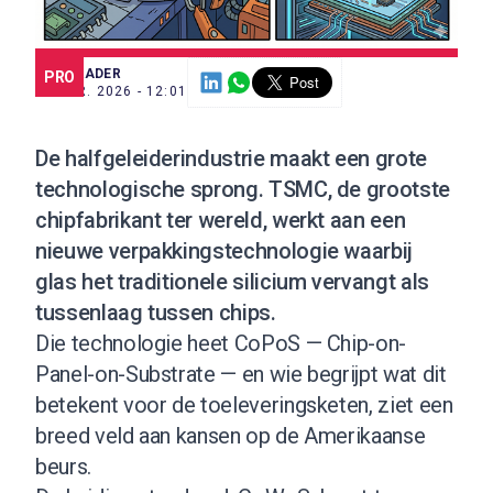
SCE TRADER
PRO
14 APR. 2026 - 12:01
De halfgeleiderindustrie maakt een grote
technologische sprong. TSMC, de grootste
chipfabrikant ter wereld, werkt aan een
nieuwe verpakkingstechnologie waarbij
glas het traditionele silicium vervangt als
tussenlaag tussen chips.
Die technologie heet CoPoS — Chip-on-
Panel-on-Substrate — en wie begrijpt wat dit
betekent voor de toeleveringsketen, ziet een
breed veld aan kansen op de Amerikaanse
beurs.