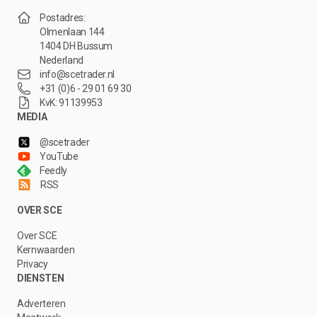
Postadres:
Olmenlaan 144
1404 DH Bussum
Nederland
info@scetrader.nl
+31 (0)6 - 29 01 69 30
KvK: 91139953
MEDIA
@scetrader
YouTube
Feedly
RSS
OVER SCE
Over SCE
Kernwaarden
Privacy
DIENSTEN
Adverteren