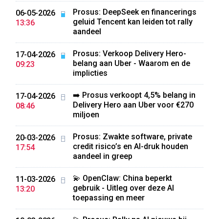
Prosus: DeepSeek en financerings
06-05-2026
geluid Tencent kan leiden tot rally
13:36
aandeel
Prosus: Verkoop Delivery Hero-
17-04-2026
belang aan Uber - Waarom en de
09:23
implicties
➡️ Prosus verkoopt 4,5% belang in
17-04-2026
Delivery Hero aan Uber voor €270
08:46
miljoen
Prosus: Zwakte software, private
20-03-2026
credit risico’s en AI-druk houden
17:54
aandeel in greep
💫 OpenClaw: China beperkt
11-03-2026
gebruik - Uitleg over deze AI
13:20
toepassing en meer