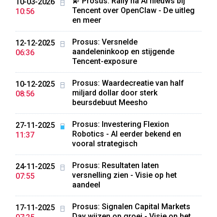
💫 Prosus: Rally na AI nieuws bij
10-03-2026
Tencent over OpenClaw - De uitleg
10:56
en meer
Prosus: Versnelde
12-12-2025
aandeleninkoop en stijgende
06:36
Tencent-exposure
Prosus: Waardecreatie van half
10-12-2025
miljard dollar door sterk
08:56
beursdebuut Meesho
Prosus: Investering Flexion
27-11-2025
Robotics - Al eerder bekend en
11:37
vooral strategisch
Prosus: Resultaten laten
24-11-2025
versnelling zien - Visie op het
07:55
aandeel
Prosus: Signalen Capital Markets
17-11-2025
Day wijzen op groei - Visie op het