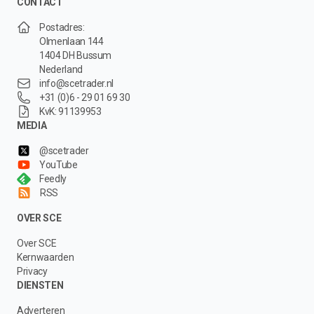
CONTACT
Postadres:
Olmenlaan 144
1404 DH Bussum
Nederland
info@scetrader.nl
+31 (0)6 - 29 01 69 30
KvK: 91139953
MEDIA
@scetrader
YouTube
Feedly
RSS
OVER SCE
Over SCE
Kernwaarden
Privacy
DIENSTEN
Adverteren