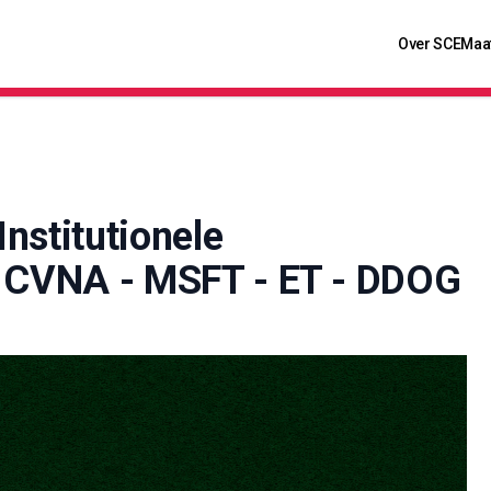
Over SCE
Maa
nstitutionele
: CVNA - MSFT - ET - DDOG