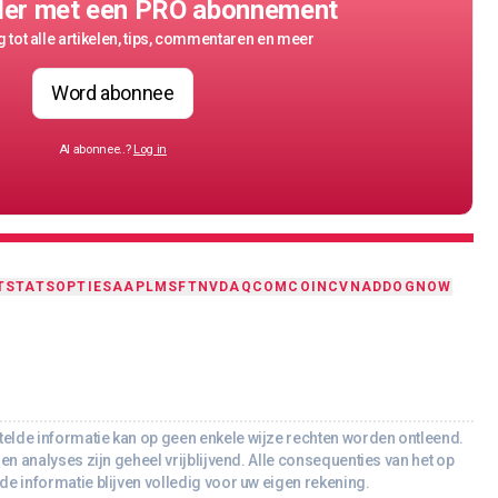
der met een PRO abonnement
 tot alle artikelen, tips, commentaren en meer
Word abonnee
Al abonnee..?
Log in
T
STATS
OPTIES
AAPL
MSFT
NVDA
QCOM
COIN
CVNA
DDOG
NOW
lde informatie kan op geen enkele wijze rechten worden ontleend.
en analyses zijn geheel vrijblijvend. Alle consequenties van het op
e informatie blijven volledig voor uw eigen rekening.