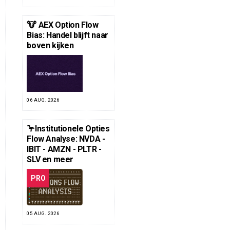
🐮 AEX Option Flow
Bias: Handel blijft naar
boven kijken
06 AUG. 2026
🦩Institutionele Opties
Flow Analyse: NVDA -
IBIT - AMZN - PLTR -
SLV en meer
PRO
05 AUG. 2026