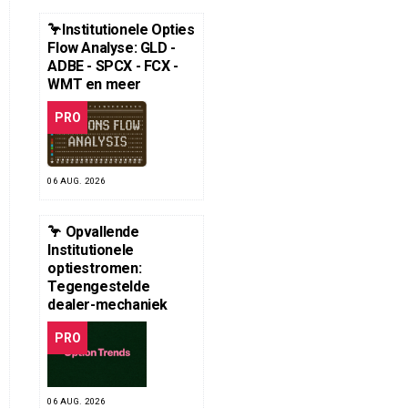
🦩Institutionele Opties
Flow Analyse: GLD -
ADBE - SPCX - FCX -
WMT en meer
PRO
06 AUG. 2026
🦩 Opvallende
Institutionele
optiestromen:
Tegengestelde
dealer-mechaniek
PRO
06 AUG. 2026