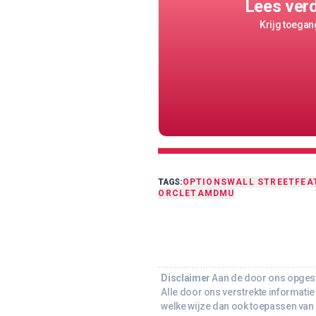
Lees ver
Krijg toegang
TAGS:
OPTIONS
WALL STREET
FEA
ORCL
ET
AMD
MU
Disclaimer
Aan de door ons opgeste
Alle door ons verstrekte informatie 
welke wijze dan ook toepassen van d