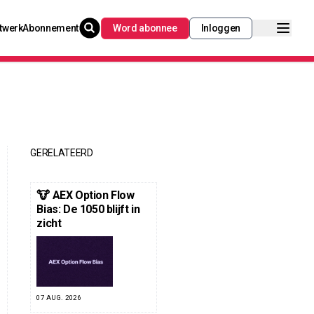
twerk
Abonnement
Word abonnee
Inloggen
GERELATEERD
🐮 AEX Option Flow
Bias: De 1050 blijft in
zicht
07 AUG. 2026