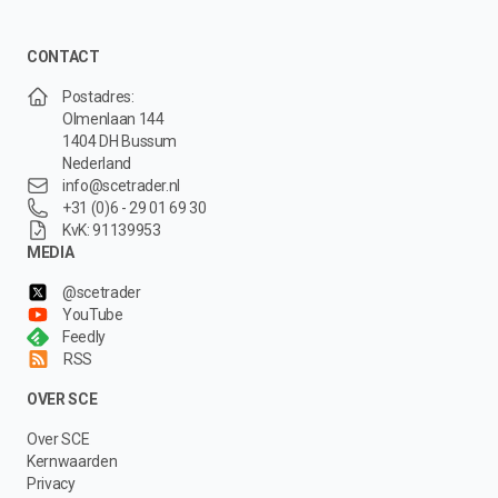
CONTACT
Postadres:
Olmenlaan 144
1404 DH Bussum
Nederland
info@scetrader.nl
+31 (0)6 - 29 01 69 30
KvK: 91139953
MEDIA
@scetrader
YouTube
Feedly
RSS
OVER SCE
Over SCE
Kernwaarden
Privacy