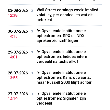
Wall Street earnings week: Implied
03-08-2026
volatility, per aandeel en wat dit
12:38
betekent
🦩 Opvallende Institutionele
30-07-2026
optiestromen: SPX en NDX
14:13
spreken zichzelf tegen
🦩 Opvallende Institutionele
29-07-2026
optiestromen: Indices intern
14:01
verdeeld na techsell-off
🦩 Opvallende Institutionele
28-07-2026
optiestromen: Kans opwaarts,
13:55
maar Russell 2000 blijft achter
🦩 Opvallende Institutionele
27-07-2026
optiestromen: Signalen zijn
14:19
verdeeld