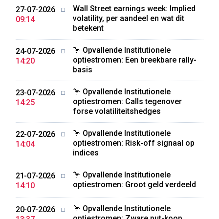
Wall Street earnings week: Implied
27-07-2026
volatility, per aandeel en wat dit
09:14
betekent
🦩 Opvallende Institutionele
24-07-2026
optiestromen: Een breekbare rally-
14:20
basis
🦩 Opvallende Institutionele
23-07-2026
optiestromen: Calls tegenover
14:25
forse volatiliteitshedges
🦩 Opvallende Institutionele
22-07-2026
optiestromen: Risk-off signaal op
14:04
indices
🦩 Opvallende Institutionele
21-07-2026
optiestromen: Groot geld verdeeld
14:10
🦩 Opvallende Institutionele
20-07-2026
optiestromen: Zware put-koop,