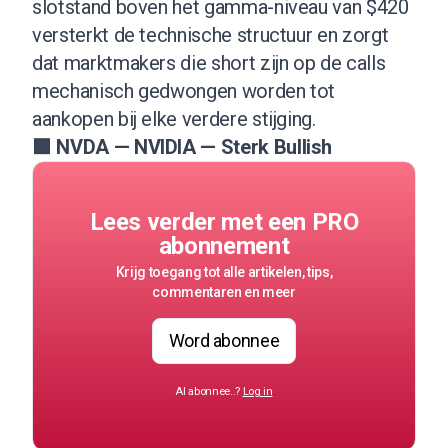
slotstand boven het gamma-niveau van $420
versterkt de technische structuur en zorgt
dat marktmakers die short zijn op de calls
mechanisch gedwongen worden tot
aankopen bij elke verdere stijging.
🟩 NVDA — NVIDIA — Sterk Bullish
Lees verder met een PRO
abonnement
Krijg toegang tot alle artikelen, tips,
commentaren en meer
Word abonnee
Al abonnee..?
Log in