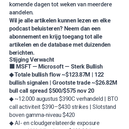
komende dagen tot weken van meerdere
aandelen.
Wil je alle artikelen kunnen lezen en elke
podcast beluisteren?
Neem dan een
abonnement
en krijg toegang tot alle
artikelen en de database met duizenden
berichten.
Stijging Verwacht
🟩 MSFT — Microsoft — Sterk Bullish
◆ Totale bullish flow ~$123.87M | 122
bullish signalen | Grootste trade ~$26.82M
bull call spread $500/$575 nov 20
◆ ~12.000 augustus $390C verhandeld | BTO
call activiteit $390–$430 strikes | Slotstand
boven gamma-niveau $420
◆ AI- en cloudgerelateerde exposure