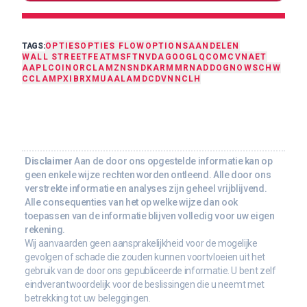
TAGS:
OPTIES
OPTIES FLOW
OPTIONS
AANDELEN
WALL STREET
FEAT
MSFT
NVDA
GOOGL
QCOM
CVNA
ET
AAPL
COIN
ORCL
AMZN
SNDK
ARM
MRNA
DDOG
NOW
SCHW
CCL
AMPX
IBRX
MU
AAL
AMD
C
DVN
NCLH
Disclaimer
Aan de door ons opgestelde informatie kan op
geen enkele wijze rechten worden ontleend. Alle door ons
verstrekte informatie en analyses zijn geheel vrijblijvend.
Alle consequenties van het op welke wijze dan ook
toepassen van de informatie blijven volledig voor uw eigen
rekening.
Wij aanvaarden geen aansprakelijkheid voor de mogelijke
gevolgen of schade die zouden kunnen voortvloeien uit het
gebruik van de door ons gepubliceerde informatie. U bent zelf
eindverantwoordelijk voor de beslissingen die u neemt met
betrekking tot uw beleggingen.