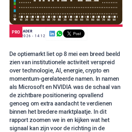
SCE TRADER
PRO
8 MEI 2026 - 14:12
De optiemarkt liet op 8 mei een breed beeld
zien van institutionele activiteit verspreid
over technologie, AI, energie, crypto en
momentum-gerelateerde namen. In namen
als Microsoft en NVIDIA was de schaal van
de zichtbare positionering opvallend
genoeg om extra aandacht te verdienen
binnen het bredere marktplaatje. In dit
rapport zoomen we in en kijken wat het
signaal kan zijn voor de richting in de