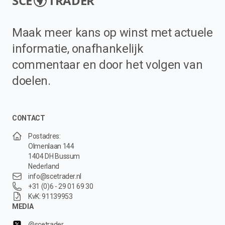
SCE
TRADER
Maak meer kans op winst met actuele
informatie, onafhankelijk
commentaar en door het volgen van
doelen.
CONTACT
Postadres:
Olmenlaan 144
1404 DH Bussum
Nederland
info@scetrader.nl
+31 (0)6 - 29 01 69 30
KvK: 91139953
MEDIA
@scetrader