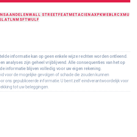
ONS
AANDELEN
WALL STREET
FEAT
META
CIEN
AXP
KWEB
LRCX
MU
SLA
TLN
MSFT
WULF
lde informatie kan op geen enkele wijze rechten worden ontleend.
en analyses zijn geheel vrijblijvend. Alle consequenties van het op
e informatie blijven volledig voor uw eigen rekening.
id voor de mogelijke gevolgen of schade die zouden kunnen
oor ons gepubliceerde informatie. U bent zelf eindverantwoordelijk voor
rekking tot uw beleggingen.