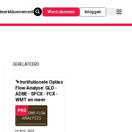
twerk
Abonnement
Word abonnee
Inloggen
GERELATEERD
🦩Institutionele Opties
Flow Analyse: GLD -
ADBE - SPCX - FCX -
WMT en meer
PRO
06 AUG. 2026