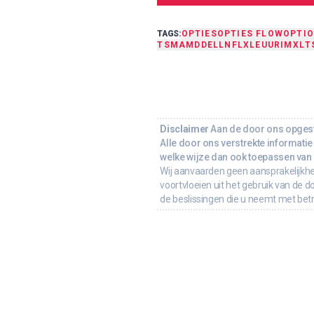
TAGS:
OPTIES
OPTIES FLOW
OPTI
TSM
AMD
DELL
NFLX
LEU
URI
MXL
T
Disclaimer
Aan de door ons opgeste
Alle door ons verstrekte informatie 
welke wijze dan ook toepassen van d
Wij aanvaarden geen aansprakelijkhe
voortvloeien uit het gebruik van de d
de beslissingen die u neemt met bet