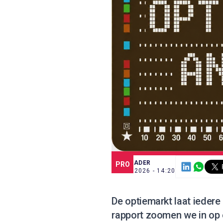
SCE TRADER
PRO
2 JUL. 2026 - 14:20
De optiemarkt laat iedere
rapport zoomen we in op e