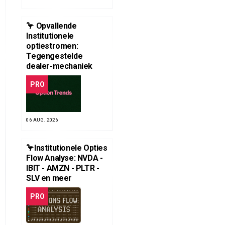
🦩 Opvallende
Institutionele
optiestromen:
Tegengestelde
dealer-mechaniek
PRO
06 AUG. 2026
🦩Institutionele Opties
Flow Analyse: NVDA -
IBIT - AMZN - PLTR -
SLV en meer
PRO