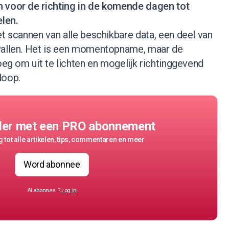
n voor de richting in de komende dagen tot
len.
et scannen van alle beschikbare data, een deel van
vallen. Het is een momentopname, maar de
noeg om uit te lichten en mogelijk richtinggevend
loop.
der met een PRO abonnement
 tot alle artikelen, tips, commentaren en meer
Word abonnee
Al abonnee..?
Log in