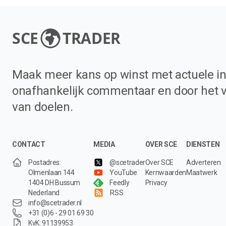
SCE
TRADER
Maak meer kans op winst met actuele in
onafhankelijk commentaar en door het 
van doelen.
CONTACT
MEDIA
OVER SCE
DIENSTEN
Postadres:
@scetrader
Over SCE
Adverteren
Olmenlaan 144
YouTube
Kernwaarden
Maatwerk
1404 DH Bussum
Feedly
Privacy
Nederland
RSS
info@scetrader.nl
+31 (0)6 - 29 01 69 30
KvK: 91139953