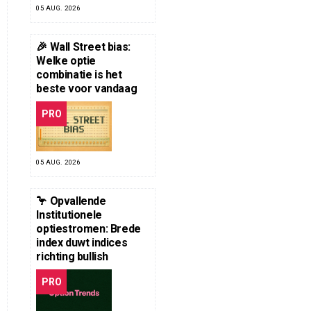
05 AUG. 2026
🎉 Wall Street bias:
Welke optie
combinatie is het
beste voor vandaag
PRO
05 AUG. 2026
🦩 Opvallende
Institutionele
optiestromen: Brede
index duwt indices
richting bullish
PRO