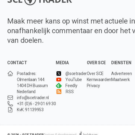
Maak meer kans op winst met actuele in
onafhankelijk commentaar en door het 
van doelen.
CONTACT
MEDIA
OVER SCE
DIENSTEN
Postadres:
@scetrader
Over SCE
Adverteren
Olmenlaan 144
YouTube
Kernwaarden
Maatwerk
1404 DH Bussum
Feedly
Privacy
Nederland
RSS
info@scetrader.nl
+31 (0)6 - 29 01 69 30
KvK: 91139953