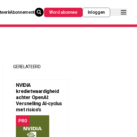
twerk
Abonnement
Word abonnee
Inloggen
GERELATEERD
NVIDIA
kredietwaardigheid
achter OpenAI:
Versnelling AI-cyclus
met risico’s
PRO