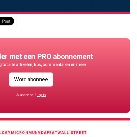
der met een PRO abonnement
 tot alle artikelen, tips, commentaren en meer
Word abonnee
Al abonnee..?
Log in
LOGY
MICRON
MU
NVDA
FEAT
WALL STREET