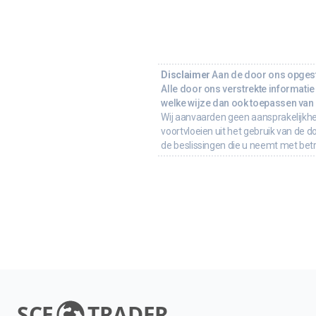
Disclaimer
Aan de door ons opgeste
Alle door ons verstrekte informatie 
welke wijze dan ook toepassen van d
Wij aanvaarden geen aansprakelijkhe
voortvloeien uit het gebruik van de d
de beslissingen die u neemt met bet
SCE
TRADER