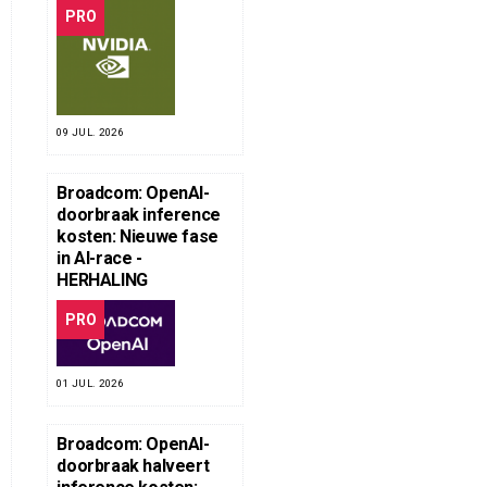
PRO
09 JUL. 2026
Broadcom: OpenAI-
doorbraak inference
kosten: Nieuwe fase
in AI-race -
HERHALING
PRO
01 JUL. 2026
Broadcom: OpenAI-
doorbraak halveert